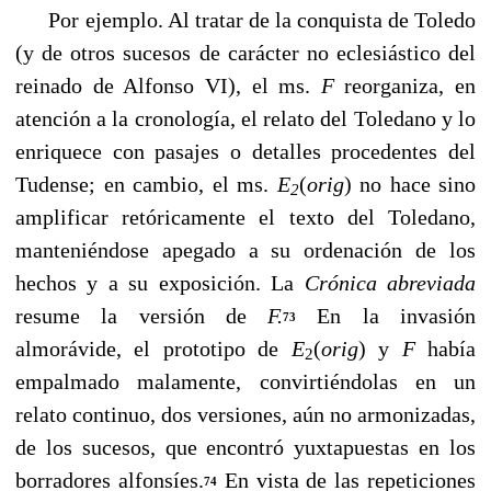
Por ejemplo. Al tratar de la conquista de Toledo
(y de otros sucesos de carácter no eclesiástico del
reinado de Alfonso VI), el ms.
F
reorganiza, en
atención a la cronología, el relato del Toledano y lo
enriquece con pasajes o detalles procedentes del
Tudense; en cambio, el ms.
E
(
orig
)
no hace sino
2
amplificar retóricamente el texto del Toledano,
manteniéndose apegado a su ordenación de los
hechos y a su exposición. La
Crónica abreviada
resume la versión de
F.
En la invasión
73
almorávide, el prototipo de
E
(
orig
)
y
F
había
2
empalmado malamente, convirtiéndolas en un
relato continuo, dos versio­nes, aún no armonizadas,
de los sucesos, que encontró yuxtapuestas en los
borradores alfonsíes.
En vista de las repeticiones
74