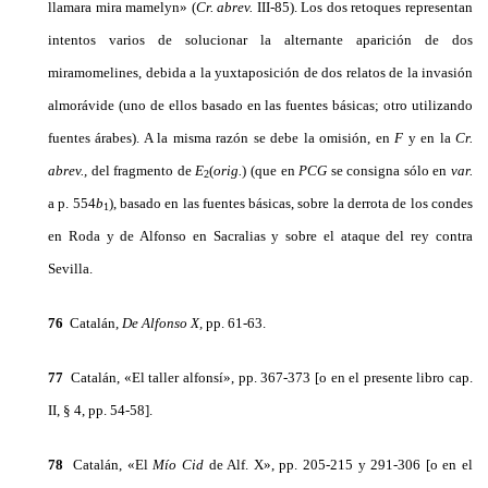
llamara mira mamelyn» (
Cr. abrev.
III-85). Los dos retoques representan
intentos varios de solucionar la alternante aparición de dos
miramomelines, debida a la yuxtaposición de dos relatos de la invasión
almorávide (uno de ellos basado en las fuentes básicas; otro utilizando
fuentes árabes). A la misma razón se debe la omisión, en
F
y en la
Cr.
abrev.,
del fragmento de
E
(
orig.
)
(que en
PCG
se consigna sólo en
var.
2
a p. 554
b
), basado en las fuentes básicas, sobre la derrota de los condes
1
en Roda y de Alfonso en Sacralias y sobre el ataque del rey contra
Sevilla.
76
Catalán,
De Alfonso
X,
pp. 61-63.
77
Catalán, «El taller alfonsí», pp. 367-373 [o en el presente libro cap.
II, § 4, pp. 54-58].
78
Catalán, «El
Mío Cid
de Alf. X», pp. 205-215 y 291-306 [o en el