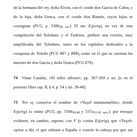
de la hermana del rey, doña Elvira, con el conde don García de Cabra, y
de la hija, doña Urraca, con el conde don Ramón, cuyos hijos se
consignan (
PCG,
p. 538
b
)
.
El ms.
E
(
orig
)
,
en vez de esta
28
var.
2
compilación del Toledano y el Tudense, prefiere una versión, muy
amplificada, del Toledano, tanto en los capítulos dedicados a la
conquista de Toledo (
PCG
867 y 868), como en el que se cuentan las
muertes de don García y doña Urraca (
PCG
876).
74
Véase Catalán, «El taller alfonsí», pp. 367-369 y nn. [o en el
presente libro cap. II, § 4, p. 54 y nn. 39-46].
75
Por ej. conserva el nombre de «Yuçef miramomellin», donde
E
(
orig
)
lo omite (
PCG,
pp. 556
b
y 557
a
)
,
por retoque
2
43-46
11-16
vars.
evidente; en cambio, supone, con
F
(y contra
E
(
orig
)
,
que «Yuçef»
2
«priso a Aly el que enbiara a España e cortole la cabeça por que sse