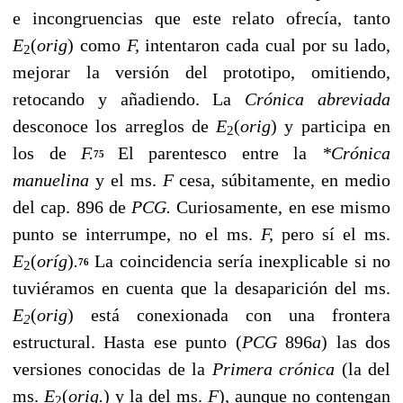
e incongruencias que este relato ofrecía, tanto
E
(
orig
)
como
F,
intentaron cada cual por su lado,
2
mejorar la versión del prototipo, omitiendo,
retocando y añadiendo. La
Cró­nica abreviada
desconoce los arreglos de
E
(
orig
)
y
participa en
2
los de
F.
El parentesco entre la
*Crónica
75
manuelina
y el ms.
F
cesa, súbitamente, en medio
del cap. 896 de
PCG.
Curiosamente, en ese mismo
punto se inte­rrumpe, no el ms.
F,
pero sí el ms.
E
(
oríg
)
.
La coincidencia sería inexplica­ble si no
76
2
tuviéramos en cuenta que la desaparición del ms.
E
(
orig
)
está conexionada con una frontera
2
estructural. Hasta ese punto (
PCG
896
a
) las dos
versiones conocidas de la
Primera crónica
(la del
ms.
E
(
orig.
) y
la del ms.
F
)
,
aunque no contengan
2