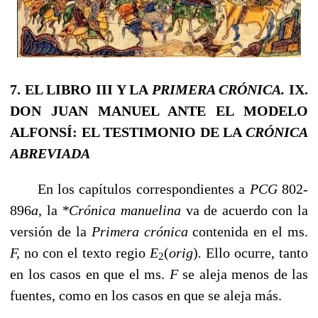
7. EL LIBRO III Y LA
PRIMERA CRÓNICA.
IX.
DON JUAN MANUEL ANTE EL MODELO
ALFONSÍ: EL TESTIMONIO DE LA
CRÓNICA
ABREVIADA
En los capítulos correspondientes a
PCG
802-
896
a
, la
*Crónica manuelina
va de acuerdo con la
versión de la
Primera crónica
contenida en el ms.
F,
no con el texto regio
E
(
orig
)
.
Ello ocurre, tanto
2
en los casos en que el ms.
F
se aleja menos de las
fuentes, como en los casos en que se aleja más.