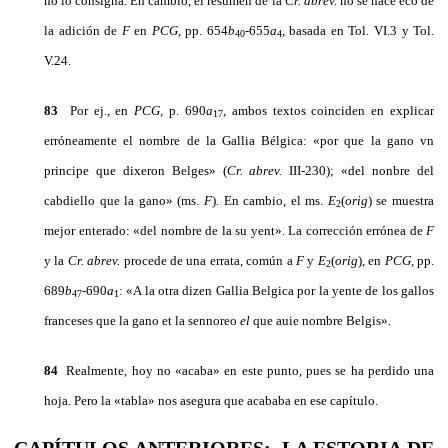
no lo consigna. En cambio, el resumen de la
Cr. abrev.
no se hace eco de
la adición de
F
en
PCG,
pp. 654
b
-655
a
, basada en Tol. VI.3 y Tol.
40
4
V.24.
83
Por ej., en
PCG,
p. 690
a
, ambos textos coinciden en explicar
17
erróneamente el nombre de la Gallia Bélgica: «por que la gano vn
principe que dixeron Belges» (
Cr. abrev.
III-230); «del nonbre del
cabdiello que la gano» (ms.
F
)
.
En cambio, el ms.
E
(
orig
)
se muestra
2
mejor enterado: «del nombre de la su yent». La corrección errónea de
F
y la
Cr. abrev.
procede de una errata, común a
F
y
E
(
orig
)
,
en
PCG,
pp.
2
689
b
-690
a
: «A la otra dizen Gallia Belgica por la yente de los gallos
47
1
franceses que la gano et la sennoreo
el
que auie nombre Belgis».
84
Realmente, hoy no «acaba» en este punto, pues se ha perdido una
hoja. Pero la «tabla» nos asegura que acababa en ese capítulo.
CAPÍTULOS ANTERIORES
:
LA ESTORIA DE