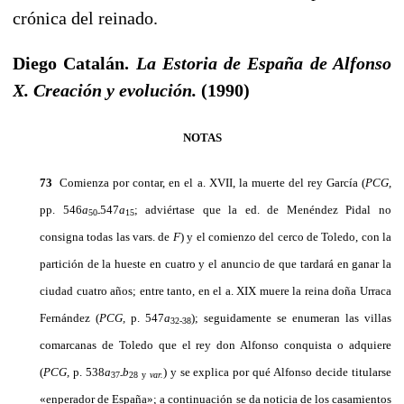
crónica del reinado.
Diego Catalán.
La Estoria de España de Alfonso
X.
Creación y evolu­ción.
(1990)
NOTAS
73
Comienza por contar, en el a. XVII, la muerte del rey García (
PCG,
pp. 546
a
547
a
; adviértase que la ed. de Menéndez Pidal no
50-
1
5
consigna todas las vars. de
F
) y el comienzo del cerco de Toledo, con la
partición de la hueste en cuatro y el anuncio de que tardará en ganar la
ciudad cuatro años; entre tanto, en el a. XIX muere la reina doña Urraca
Fernández (
PCG,
p. 547
a
); seguidamente se enumeran las villas
32-38
comarcanas de Toledo que el rey don Alfonso conquista o adquiere
(
PCG,
p. 538
a
b
)
y se explica por qué Alfonso decide titularse
37-
28 y
var.
«enperador de España»; a continuación se da noticia de los casamientos