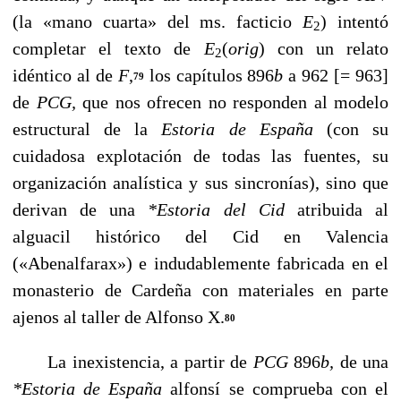
(la «mano cuarta» del ms. facticio
E
)
intentó
2
completar el texto de
E
(
orig
)
con un relato
2
idéntico al de
F
,
los capítulos 896
b
a 962 [= 963]
79
de
PCG,
que nos ofrecen no responden al modelo
estructural de la
Estoria de España
(con su
cuidadosa explotación de todas las fuentes, su
organización analística y sus sincronías), sino que
derivan de una
*Estoria del Cid
atribuida al
alguacil histórico del Cid en Valencia
(«Abenalfarax») e indudablemente fabricada en el
monasterio de Cardeña con materiales en parte
ajenos al taller de Alfonso X.
80
La inexistencia, a partir de
PCG
896
b,
de una
*Estoria de España
alfonsí se comprueba con el