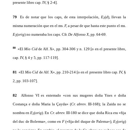
presente libro cap. IV, § 2-4].
79
Es de notar que los caps, de esta interpolación,
E
(
d
)
,
llevan la
2
misma numeración que en el ms.
F,
a pesar de que hasta este punto el ms.
E
(
orig
)
no numeraba los caps. Cfr.
De Alfonso
X,
pp. 64-69.
2
80
«El
Mio Cid
de Alf. X», pp. 304-306 y n. 129 [o en el presente libro,
cap. IV, § 4 y 5, pp. 117-119].
81
«El
Mio Cid
de Alf. X», pp. 210-214 [o en el presente libro cap. IV, §
2, pp. 103-107].
82
Alfonso VI es enterrado «con sus mugeres doña Ynes e doña
Costança e doña Maria la Çayda» (
Cr. abrev.
III-168); la Zaida no se
nombra en
E
(
orig
)
.
En
Cr. abrev.
III-180 se dice que doña Rica era «fija
2
del duc de Bolerma», como en
F
(«fija del duque de Palerna»);
E
(
orig
)
2