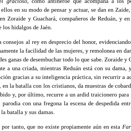
del
gracioso,
como antihéroe que acompaña a los pe
 ellos en su modo de pensar y actuar, se dan en Zaide
 en Zoraide y Guachará, compañeros de Reduán, y en 
e los hidalgos de Jaén.
nsejos al rey en desprecio del honor, evidenciando
namente la facilidad de las mujeres, y remolonea en dar
ndes ganas de desembuchar todo lo que sabe. Zoraide y 
e a una criada, mientras Reduán está con su dama, y
ción gracias a su inteligencia práctica, sin recurrir a a
 en la batalla con los cristianos, da muestras de cobard
bido y, por último, recurre a un ardid traicionero para
 parodia con una fregona la escena de despedida entr
 la batalla y sus damas.
r tanto, que no existe propiamente aún en esta
Fa