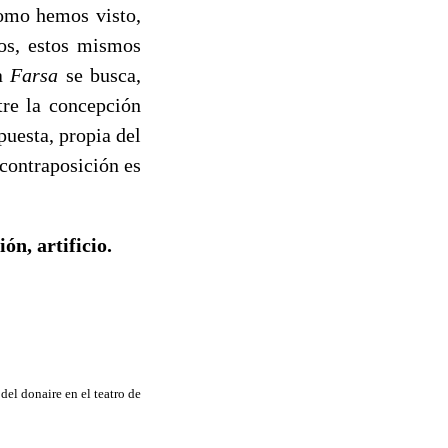
como hemos visto,
tos, estos mismos
la
Farsa
se busca,
tre la concepción
puesta, propia del
a contraposición es
n, artificio.
 del donaire en el teatro de