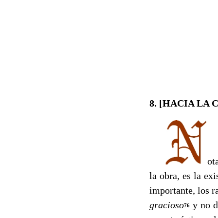
8. [HACIA LA
ot
la obra, es la e
importante, los r
gracioso
y no 
76