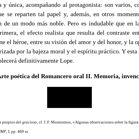
da y única, acompañando al protagonista: son varios, 
ue se reparten tal papel y, además, en otros momen
úan de un modo más noble. Pero es indudable que en 
rimera, el efecto realista que resulta del contraste en
ene el héroe, entre su visión del amor y del honor, y la o
erizada por la bajeza moral y el espíritu práctico. Y est
blecerá definitivamente Lope.
rte poética del Romancero oral II. Memoria, invenció
es propios del
gracioso,
cf. J. F. Montesinos, «Algunas observaciones sobre la fi­gura
HMP
, I, pp. 469 ss.