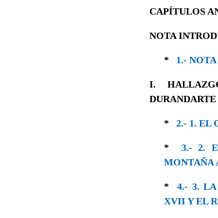
CAPÍTULOS A
NOTA INTRO
*
1.- NOT
I.
HALLAZGO
DURANDARTE
*
2.- 1. 
*
3.- 2
MONTAÑA 
*
4.- 3. 
XVII Y EL