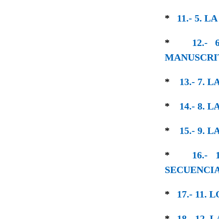
*
11.- 5.
*
12.-
MANUSCRIT
*
13.- 7.
*
14.- 8.
*
15.- 9.
*
16.-
SECUENCIA
*
17.- 11
*
18.- 12