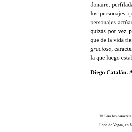
donaire, perfila
los personajes q
persona­jes act
quizás por vez p
que de la vida ti
gracioso,
carac­t
la que luego esta
Diego Catalán. A
76
Para los caracter
Lope de Vega», en