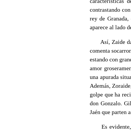
características 
contrastando con
rey de Granada,
aparece al lado d
Así, Zaide da co
co­menta socarro
es­tando con gra
amor groserament
una apurada situa
Ade­más, Zoraide,
golpe que ha reci
don Gonzalo. Gil
Jaén que parten a
Es evidente, po