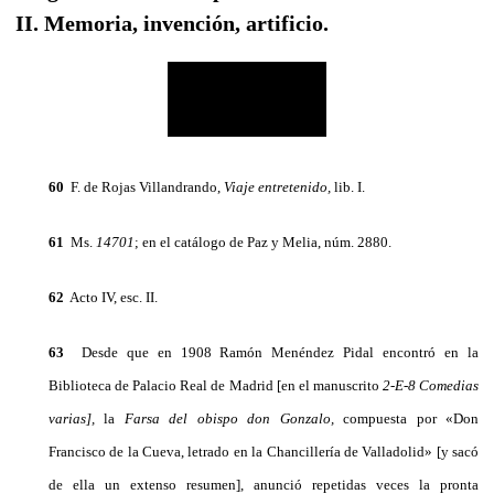
II. Memoria, invención, artificio.
60
F. de Rojas Villandrando,
Viaje entretenido,
lib. I.
61
Ms.
14701
; en el catálogo de Paz y Melia, núm. 2880.
62
Acto IV, esc. II.
63
Desde que en 1908 Ramón Menéndez Pidal encontró en la
Biblioteca de Palacio Real de Ma­drid [en el manuscrito
2-E-8 Comedias
varias],
la
Farsa del obispo don Gonzalo,
compuesta por «Don
Francisco de la Cueva, letrado en la Chancillería de Valladolid» [y sacó
de ella un extenso resumen], anunció repetidas veces la pronta