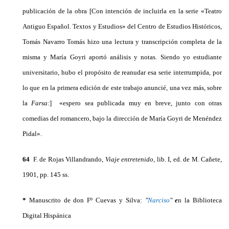
publicación de la obra [Con intención de incluirla en la serie «Teatro
Antiguo Español. Textos y Estudios» del Centro de Estudios Históricos,
Tomás Navarro Tomás hizo una lectura y transcripción completa de la
misma y María Goyri aportó análisis y notas. Siendo yo estudiante
universitario, hubo el propósito de reanudar esa serie interrumpida, por
lo que en la prime­ra edición de este trabajo anuncié, una vez más, sobre
la
Farsa:
]
«espero sea publicada muy en breve, junto con otras
comedias del romancero, bajo la dirección de María Goyri de Menéndez
Pidal».
64
F. de Rojas Villandrando,
Viaje entretenido,
lib. I, ed. de M. Cañete,
1901, pp. 145 ss.
*
Manuscrito de don
Fº Cuevas y Silva:
"
Narciso
"
e
n la Biblioteca
Digital Hispánica