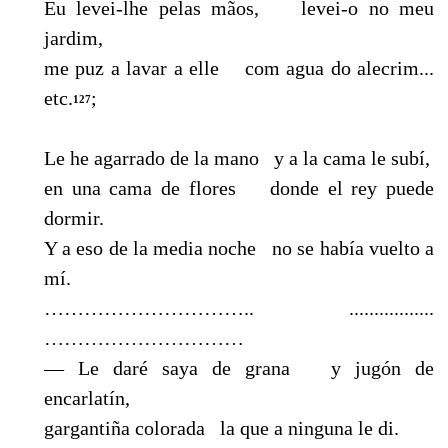
Eu levei-lhe pelas mãos, levei-o no meu
jardim,
me puz a lavar a elle com agua do alecrim...
etc.
;
127
Le he agarrado de la mano y a la cama le subí,
en una cama de flores donde el rey puede
dormir.
Y a eso de la media noche no se había vuelto a
mí.
………………………….. .................
…………………………
— Le daré saya de grana y jugón de
encarlatín,
gargantiña colorada la que a ninguna le di.