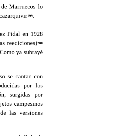
í de Marruecos lo
cazarquivir
.
199
z Pidal en 1928
tas reediciones)
200
 Como ya subrayé
so se cantan con
oducidas por los
ón, surgidas por
jetos campesinos
 de las versiones