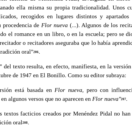
ga­nado ella misma su propia tradicionalidad. Unos c
icados, re­cogidos en lugares distintos y apartados 
u procedencia de
Flor nueva
(...). Algunos de los reci
do el romance en un libro, o en la escuela; pero se di
recitador o recitadores aseguraba que lo había aprend
tradición oral"
.
206
" del texto resulta, en efecto, manifiesta, en la versi
tubre de 1947 en El Bonillo. Como su editor subraya:
ión está basada en
Flor nueva,
pero con influenc
l en algunos versos que no aparecen en
Flor nueva"
.
20
7
extos facticios creados por Menéndez Pidal no han e
ición oral
.
208