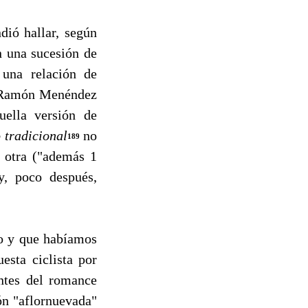
ó hallar, según
n una sucesión de
 una relación de
or Ramón Menéndez
uella versión de
tradicional
no
189
o otra ("además 1
y, poco después,
o y que habíamos
esta ciclista por
antes del romance
ón "aflornuevada"