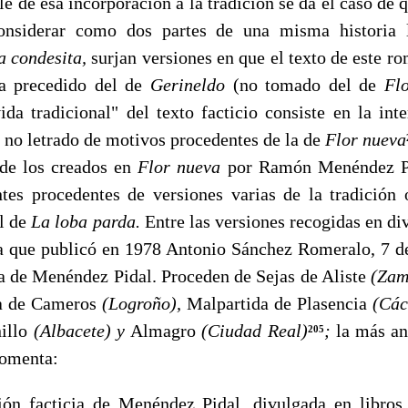
 de esa incorporación a la tradición se da el caso de q
onsiderar como dos partes de una misma historia 
a condesita,
surjan versiones en que el texto de este 
a precedi­do del de
Gerineldo
(no tomado del de
Fl
ida tradicional" del texto facticio consiste en la int
 no letrado de motivos pro­cedentes de la de
Flor nueva
e los creados en
Flor nueva
por Ramón Menéndez P
tes procedentes de versiones varias de la tradición 
el de
La loba parda.
Entre las versiones recogidas en di
a que publicó en 1978 Antonio Sánchez Romeralo, 7 de
cia de Menéndez Pidal. Proceden de Sejas de Aliste
(Zam
a de Cameros
(Logro­ño),
Malpartida de Plasencia
(Các
nillo
(Albacete) y
Almagro
(Ciudad Real)
;
la más an
205
comenta:
facticia de Menéndez Pidal, divulgada en libros 