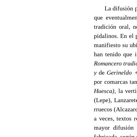
La difusión por
que eventualment
tradición oral,
pidalinos. En el
manifiesto su ubi
han tenido que i
Romancero tradi
y
de
Gerineldo 
por comarcas tan
Huesca),
la vert
(Lepe), Lanzaret
rruecos (Alcazar
a ve­ces, textos
mayor difusión 
fabricada, según 