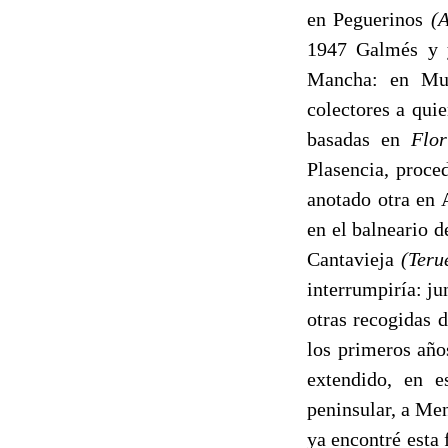
en Peguerinos
(A
1947 Galmés y y
Mancha: en Mun
colectores a qui
basadas en
Flo
Plasencia, proce
anotado otra en
en el balneario d
Cantavieja
(Teru
interrumpiría: jun
otras recogidas d
los primeros año
extendido, en e
peninsular, a Men
ya encontré esta