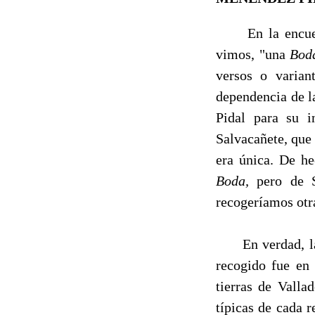
En la encuesta
vimos, "una
Bod
versos o varian
dependencia de l
Pidal para su 
Salvacañete, que
era única. De he
Boda,
pero de 
recogeríamos otr
En verdad, la p
recogido fue en 
tierras de Valla
típicas de cada r