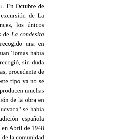
.
En Octubre de
95
 excursión de La
nces, los únicos
es de
La condesita
recogido una en
Juan Tomás había
recogió, sin duda
cas, procedente de
este tipo ya no se
eproducen muchas
ción de la obra en
nuevada" se había
adición española
; en Abril de 1948
 de la co­munidad