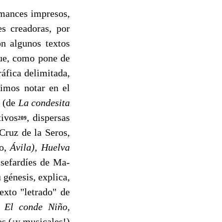
mances impresos,
es creadoras, por
n algunos textos
ue, como pone de
ráfica delimitada,
cimos notar en el
s (de
La condesita
tivos
, dispersas
209
Cruz de la Seros,
ro,
Ávila), Huelva
 sefardíes de Ma­
 génesis, explica,
exto "letrado" de
e
El conde Niño,
os (¡y musicales!)