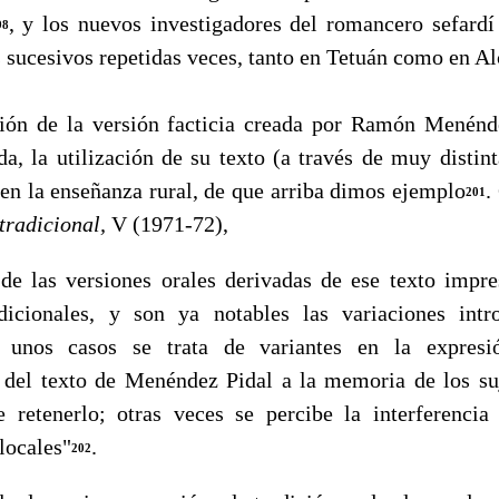
, y los nuevos investigadores del romancero sefard
98
 sucesivos repetidas veces, tanto en Tetuán como en Al
 de la versión facticia creada por Ramón Menénde
da, la utilización de su texto (a través de muy distin
 en la enseñanza rural, de que arriba dimos ejemplo
.
201
radicio­nal,
V (1971-72),
las versiones orales derivadas de ese texto impre
­dicionales, y son ya notables las variaciones intr
n unos casos se trata de variantes en la expresi
del texto de Menéndez Pidal a la memoria de los su
 retenerlo; otras veces se percibe la inter­ferencia
 locales"
.
202