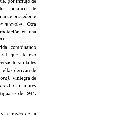
ue, por influjo de
los romances de
romance procedente
or nueva)
.
Otra
203
erpolación en una
.
204
idal combinando
oral, que alcanzó
versas localidades
 ellas derivan de
ora),
Viniegra de
eres),
Cañamares
tigua es de 1944.
y a través de la