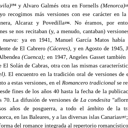
vila)
y Alvaro Gal­més otra en Fornells
(Menorca)
194
1
o recogimos más versiones con ese carácter en la
era, Alcaraz y Povedilla
. No éramos, por ento
196
enes se nos recitaban (y, a menudo, cantaban) version
r nueva:
ya en 1941, Manuel García Matos había 
dente de El Cabrero
(Cáceres),
y en Agosto de 1945, 
 Albendea
(Cuenca);
en 1947, Angeles Gasset también 
e El Solán de Cabras, otra con las mismas característi
el).
El encuentro en la tradición oral de versiones de 
to a estas ver­siones, en el
Romancero tradicional
se r
esde fines de los años 40 hasta la fecha de la publica
s 70. La difusión de versiones de
La condesita
"aflor
sos años de posguerra, a todo el ámbito de la tr
orca, en las Baleares, y a las diversas islas Canarias
197
 forma del romance integrada al repertorio romancístico