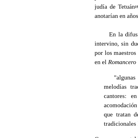
judía de Tetuán
1
anotarían en años
En la difusión
intervino, sin du
por los maestros
en el
Romancero t
"algunas de 
melodías tra
cantores: e
acomodación 
que tratan de
tradicionales