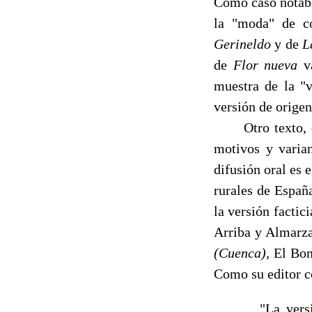
Como caso notable
la "moda" de c
Gerineldo
y de
L
de
Flor nueva
v
muestra de la "v
versión de origen
Otro texto, d
motivos y varian
difusión oral es 
rurales de Españ
la versión facti
Arriba y Almarz
(Cuenca),
El Bo
Como su editor 
"La versión 