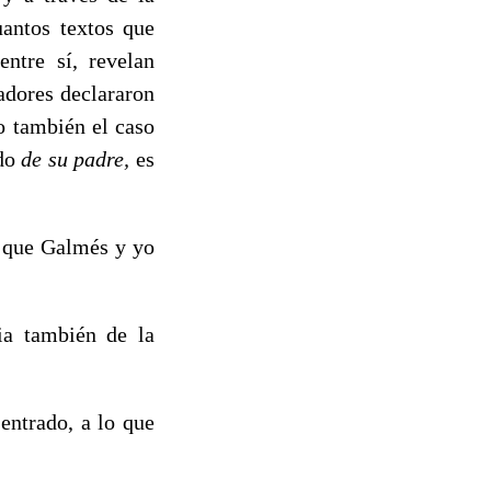
uantos textos que
entre sí, revelan
tadores declararon
o también el caso
ido
de su padre,
es
ón que Galmés y yo
ia también de la
ntrado, a lo que