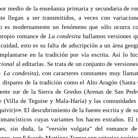
 medio de la enseñanza primaria y secundaria de ro
e llegan a ser transmitidos, a veces con variacion
 no es modernamente un fenómeno que sólo ocurra co
 propio romance de
La condesita
hallamos versiones q
cuidad, esto es su falta de adscripción a un área geog
mplantarse en la tradi­ción por vía escrita. Así lo hi
cional
al editarlas. Se trata de un conjunto de versione
+ La condesita),
con caracteres constantes muy llama
 dispares de la tradición como el Alto Aragón (San­ta 
iente sur de la Sierra de Gredos (Arenas de San Ped
e (Villa de Teguise y Mala-Haría) y las comunidades
quivir)
. El descubrimiento de la fuente escrita y de su
210
 romancísticos cuyas variantes los hacen extraños. El t
es, sin duda, la "versión vulgata" del romance d
creo, por Eduardo Martínez Torner con criterios poétic