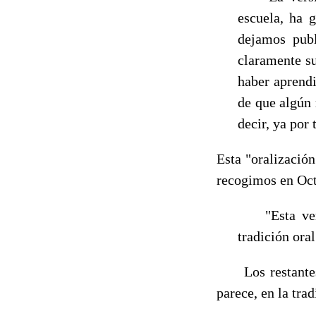
escuela, ha 
dejamos publ
claramente s
haber aprendi
de que algún 
decir, ya por 
Esta "oralización
recogi­mos en Oc
"Esta vers
tradición ora
Los restantes t
parece, en la trad