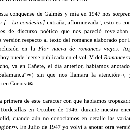
 conquense de Galmés y mía en 1947 nos sorprendi
a [= La condesita]
extraña, aflornuevada", esto es co
tes de discurso poético que nos pareció revelaban
a versión respecto al texto del romance elaborado p
inclusión en la
Flor nueva de romances viejos.
Aq
 hoy puede leerse publicada en el vol. V del
Romancero 
cho, ya en Cañete, el día anterior, habíamos anotad
Salamanca"
) sin que nos llamara la atención
, 
190
191
a en Cuenca
.
192
rimera de este carácter con que habíamos tropezad
Tordesillas en Octubre de 1946, durante nuestra encu
dolid, cuando aún no conocíamos en detalle las vari
egión
. En Julio de 1947 yo volví a anotar otra versi
193