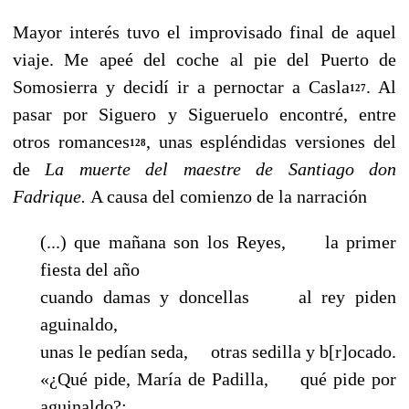
Mayor interés tuvo el improvisado final de aquel
viaje. Me apeé del coche al pie del Puerto de
Somosierra y decidí ir a pernoctar a Casla
. Al
127
pasar por Siguero y Sigueruelo encontré, en­tre
otros romances
, unas espléndidas versiones del
128
de
La muerte del maestre de Santiago don
Fadrique.
A causa del comienzo de la narración
(...) que mañana son los Reyes, la primer
fiesta del año
cuando damas y doncellas al rey piden
aguinaldo,
unas le pedían seda, otras sedilla y b[r]ocado.
«¿Qué pide, María de Padilla, qué pide por
aguinaldo?: