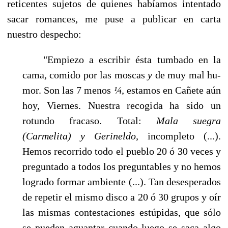
reticentes sujetos de quienes habíamos intentado
sa­car romances, me puse a publicar en carta
nuestro despecho:
"Empiezo a escribir ésta tumbado en la
cama, comido por las moscas
y
de muy mal hu­
mor. Son las 7 menos
¼,
estamos en Cañete aún
hoy, Viernes. Nuestra recogida ha sido un
rotundo fracaso. Total:
Mala suegra
(Carmelita) y Gerineldo,
incompleto (...).
Hemos recorri­do todo el pueblo 20 ó 30 veces y
preguntado a todos los preguntables y no hemos
logrado formar ambiente (...). Tan desesperados
de repetir el mismo disco a 20 ó 30 grupos y oír
las mismas contestaciones estúpidas, que sólo
se pueden aguantar cuando luego se saca algo