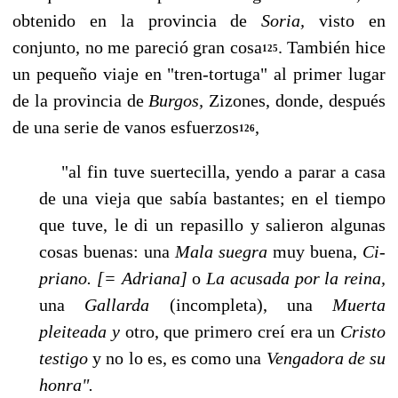
obtenido en la provincia de
Soria,
visto en
conjunto, no me pareció gran cosa
. También hice
125
un pequeño viaje en "tren-tortuga" al primer lugar
de la provincia de
Burgos,
Zizones, donde, después
de una serie de vanos esfuerzos
,
126
"al fin tuve suertecilla, yendo a parar a casa
de una vieja que sabía bastantes; en el tiempo
que tuve, le di un repasillo y salieron algunas
cosas buenas: una
Mala suegra
muy buena,
Ci­
priano. [= Adriana]
o
La acusada por la reina,
una
Gallarda
(incompleta), una
Muerta
pleiteada y
otro, que primero creí era un
Cristo
testigo
y no lo es, es como una
Vengadora de su
honra".