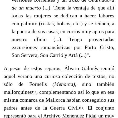
de un muerto
(...). Tiene la ventaja de que allí
todas las mujeres se dedican a hacer labores
con pal­mito (cestas, bolsos, etc.) y se reúnen, a
la puerta de sus casas, en corros muy aptos para
nues­tro oficio (...). Tengo proyectadas
excursiones romancísticas por Porto Cristo,
Son Servera, Son Carrió y Artá (...)".
A pesar de estos reparos, Álvaro Galmés reunió
aquel verano una curiosa colección de textos, no
sólo de Fornells
(Menorca),
sino también
mallorquines
, complementando así lo que en esa
118
misma comarca de Mallorca habían conseguido sus
padres antes de la Guerra Civil
. El con­junto
119
representó para el Archivo Menéndez Pidal un muy