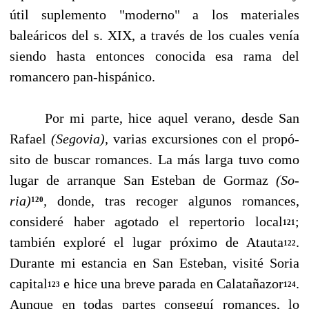
útil suplemento "moderno" a los ma­teriales
baleáricos del s. XIX, a través de los cuales venía
siendo hasta entonces conocida esa rama del
romancero pan-hispánico.
Por mi parte, hice aquel verano, desde San
Rafael
(Segovia),
varias excursiones con el propó­
sito de buscar romances. La más larga tuvo como
lugar de arranque San Esteban de Gormaz
(So­
ria)
,
donde, tras recoger algunos romances,
120
consideré haber agotado el repertorio local
;
121
también exploré el lugar próximo de Atauta
.
122
Durante mi estancia en San Esteban, visité So­ria
capital
e hice una breve parada en Calatañazor
.
123
124
Aunque en todas partes conseguí ro­mances, lo