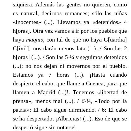
siquiera. Además las gentes no quieren, como
es natural, decirnos romances; sólo las niñas
«inocentes» (...). Llevamos ya «detenidos» 4
h[oras]. Otra vez vamos a ir por los pueblos que
haya
maquis,
con tal de que no haya G[uardia]
C[ivil]; nos darán menos lata (...). / Son las 2
h[oras] (...). / Son las 5-¼ y seguimos detenidos
(...); no nos dejan ni movernos por el pueblo.
Estamos ya 7 horas (...). ¡Hasta cuando
despierte el cabo, que llame a Cuenca, para que
llamen a Ma­drid (...)!. Tenemos «libertad de
prensa», menos mal (...). /
6-
¼
,
«Todo por la
patria»: El cabo sigue durmiendo. / 6: El cabo
se ha despertado, ¡Albricias! (...). Eso de que se
despertó sigue sin notarse".