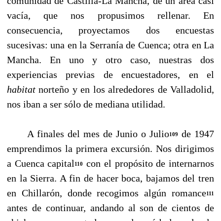
comunidad de Castilla-La Man­cha, de un área casi
vacía, que nos propusimos rellenar. En
consecuencia, proyectamos dos en­cuestas
sucesivas: una en la Serranía de Cuenca; otra en La
Mancha. En uno y otro caso, nues­tras dos
experiencias previas de encuestadores, en el
habitat
norteño y en los alrededores de Valladolid,
nos iban a ser sólo de mediana utilidad.
A finales del mes de Junio o Julio
de 1947
109
emprendimos la primera excursión. Nos dirigi­mos
a Cuenca capital
con el propósito de internarnos
110
en la Sierra. A fin de hacer boca, baja­mos del tren
en Chillarón, donde recogimos algún romance
111
antes de continuar, andando al son de cientos de