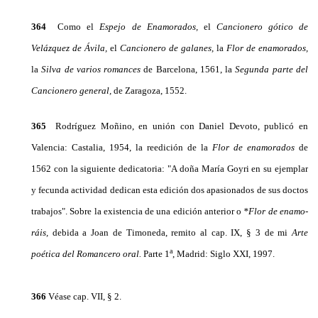
364
Como el
Espejo de Enamorados,
el
Cancionero gótico de
Velázquez de Ávila,
el
Cancionero de galanes,
la
Flor de enamorados,
la
Silva de varios romances
de Barcelona, 1561, la
Segunda parte del
Cancionero ge­neral,
de Zaragoza, 1552.
365
Rodríguez Moñino, en unión con Daniel De­voto, publicó en
Valencia: Castalia, 1954, la reedi­ción de la
Flor de enamorados
de
1562 con la siguiente dedicatoria: "A doña María Goyri en su ejemplar
y fecunda actividad dedican esta edición dos apasionados de sus doctos
trabajos". Sobre la existencia de una edición anterior o
*Flor de enamo­
ráis,
debida a Joan de Timoneda, remito al cap. IX, § 3 de mi
Arte
a
poética del Romancero oral.
Parte 1
, Ma­drid: Siglo XXI, 1997.
366
Véase cap. VII, § 2.