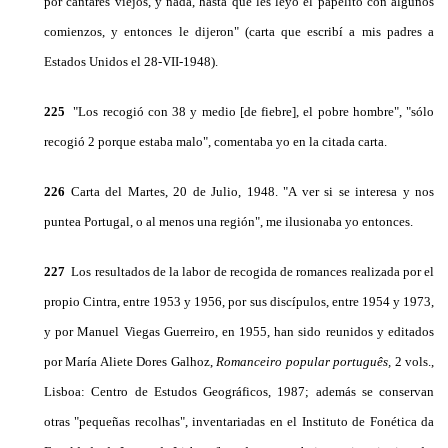
por cantares viejos, y nada, hasta que les leyó el papelito con algunos
co­mienzos, y entonces le dijeron" (carta que escribí a mis padres a
Estados Unidos el 28-VII-1948).
225
"Los recogió con 38 y medio [de fiebre], el po­bre hombre", "sólo
recogió 2 porque estaba malo", comentaba yo en la citada carta.
226
Carta del Martes, 20 de Julio, 1948. "A ver si se interesa y nos
puntea Portugal, o al menos una re­gión", me ilusionaba yo entonces.
227
Los resultados de la labor de recogida de ro­mances realizada por el
propio Cintra, entre 1953 y 1956, por sus discípulos, entre 1954 y 1973,
y por Manuel Viegas Guerreiro, en 1955, han sido reuni­dos y editados
por María Aliete Dores Galhoz,
Romanceiro popular português,
2 vols.,
Lisboa: Centro de Estudos Geográficos, 1987; además se conservan
otras "pequeñas recolhas", inventariadas en el Insti­tuto de Fonética da