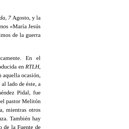
da, 7
Agosto, y la
rnos «María Jesús
nimos de la guerra
.
icamente. En el
roducida en
RTLH,
n aquella ocasión,
al lado de éste, a
éndez Pidal, fue
 el pastor Melitón
a, mientras otros
anza. También hay
o de la Fuente de