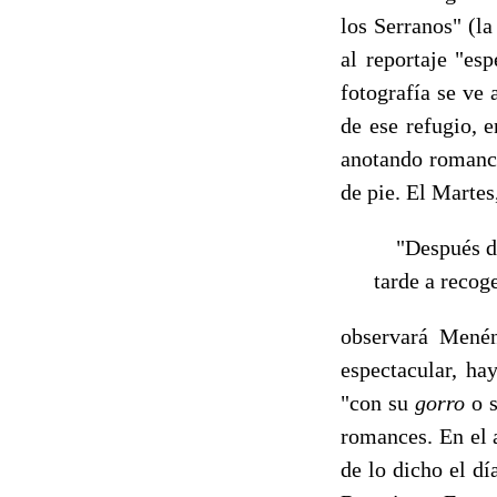
los Serranos" (la
al reportaje "es
fotografía se ve
de ese refugio, e
anotando romance
de pie. El Martes
"Después de v
tarde a recog
observará Menén
espectacular, ha
"con su
gorro
o 
romances. En el 
de lo dicho el día