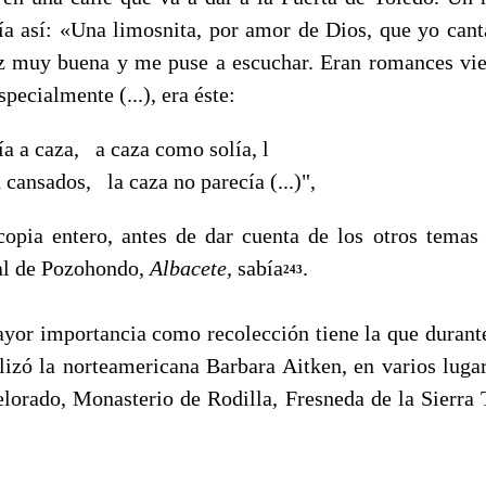
a así: «Una limosnita, por amor de Dios, que yo cant
z muy buena y me puse a escuchar. Eran romances vie
pecialmente (...), era éste:
lía a caza, a caza como solía, l
 cansados, la caza no parecía (...)",
opia entero, antes de dar cuenta de los otros temas 
al de Pozohondo,
Albacete,
sabía
.
243
 importancia como recolección tiene la que durante
lizó la norteamericana Barbara Aitken, en varios lug
elorado, Monasterio de Rodilla, Fresneda de la Sierra 