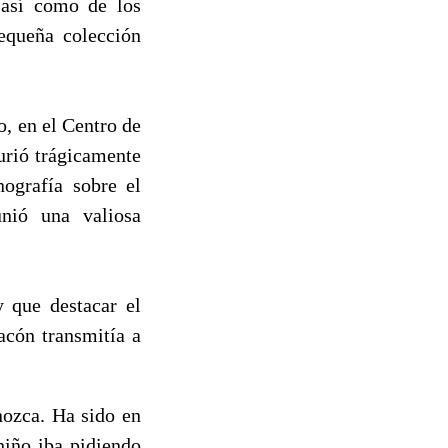
 así como de los
equeña colección
 en el Centro de
urió trágicamente
nografía sobre el
unió una valiosa
 que destacar el
acón transmitía a
ozca. Ha sido en
niño iba pidiendo