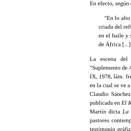
En efecto, según
"En lo alto d
cria­da del r
en el baile y
de África [...
La escena del 
"Suplemento de A
IX, 1978, lám. fr
en la cual se ve 
Claudio Sánchez
publicada en
El 
Martín dicta
La
pastores contemp
testimonio gráfi