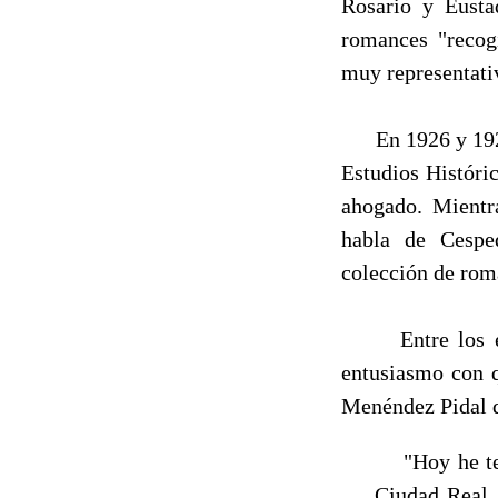
Rosario y Eusta
romances "recog
muy representativ
En 1926 y 1927 
Es­tudios Histór
ahogado. Mientra
habla de Cesp
colección de rom
Entre los envío
entusiasmo con q
Menéndez Pidal d
"Hoy he teni
Ciudad Real, 