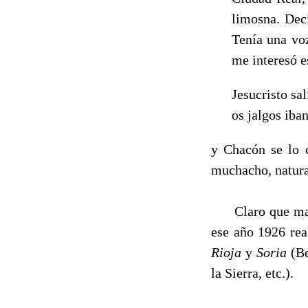
limosna. Decí
Tenía una vo
me interesó es
Jesucristo sa
os jalgos iban
y Chacón se lo c
muchacho, natur
Claro que mayor
ese año 1926 rea
Rioja
y
Soria
(B
la Sierra, etc.).