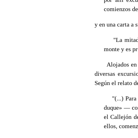
comienzos de]
y en una carta a 
"La mitad de
monte y es pr
Alojados en el
diversas excurs
Según el relato d
"(...) Para M
duque» — com
el Callejón 
ellos, comenz