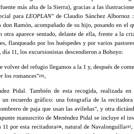
 fuente más alta de la Sierra), gracias a las ilustraci
pecial para
LEOPLAN"
de Claudio Sánchez Albornoz :
 a don Ramón, acompañado de su hijo, posando en el qu
n otra aparece sentado, delante de ella, frente a la cr
s, flanqueado por los huéspedes y por varios pastor
, día 11, los excursionistas descendieron a Bohoyo:
olver del refugio llegamos a la 1 y, después de comer
er los romances"
,
235
dez Pidal. También de esta recogida, realizada en
y un recuerdo gráfico: una fotografía de la recitado
som­brero de paja que usan las avileñas", y otra dictá
apunte ma­nuscrito de Menéndez Pidal se incluye el in
 11 por esta re­citadora
, natural de Navalonguilla
,
236
237