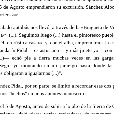
 5 de Agosto emprendieron su excursión. Sánchez Albo
óricos
:
228
ado autobús nos llevó, a través de la «Bragueta de Vil
la
(...). Seguimos luego (...) hasta el pintoresco puebl
229
l, en rústica casa
, y, con el alba, emprendimos la as
230
 andarín Pidal —es asturiano— y más jinete yo —como
...)— echó pie a tierra muchas veces en las garg
Seguí yo montando en mi ja­melgo hasta donde las
 obligaron a igualarnos (...)".
idal, por su parte, se limitó a recordar esas dos 
unos "hechos" en unos apuntes manuscritos:
 5 de Agosto, antes de subir a lo alto de la Sierra de
ursiones, dejé vistas varias recitadoras de romances