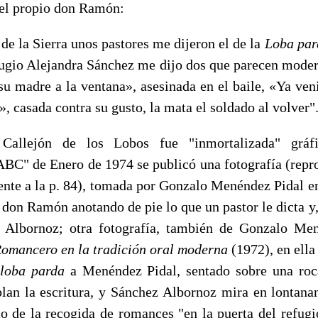
 el propio don Ramón:
e la Sierra unos pastores me dijeron el de la
Loba par
efugio Alejandra Sánchez me dijo dos que parecen mode
 su madre a la ventana», asesinada en el baile, «Ya ve
]», ca­sada contra su gusto, la mata el soldado al volver"
Callejón de los Lobos fue "inmortalizada" gráf
BC" de Enero de 1974 se publicó una fotografía (rep
en­te a la p. 84), tomada por Gonzalo Menéndez Pidal e
a don Ra­món anotando de pie lo que un pastor le dicta y, 
 Albornoz; otra fotografía, también de Gonzalo Men
Romancero en la tradi­ción oral moderna
(1972), en ella
 loba parda
a Menéndez Pidal, sentado sobre una roc
lan la escritura, y Sánchez Albornoz mira en lontan
co de la recogida de romances "en la puerta del refugi