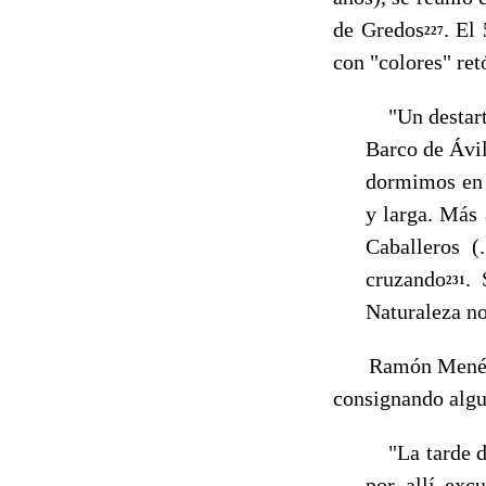
de Gredos
. El
227
con "co­lores" ret
"Un destartal
Barco de Ávi
dormimos en é
y larga. Más
Caballeros (
cruzando
. 
231
Naturaleza nos
Ramón Menéndez P
con­signando alg
"La tarde del
por allí exc