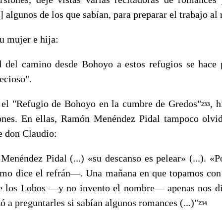
 algu­nos de los que sabían, para preparar el trabajo al
su mujer e hija:
l camino desde Bohoyo a estos refugios se hace p
ecioso".
 "Refugio de Bohoyo en la cumbre de Gredos"
, h
233
iones. En ellas, Ramón Menéndez Pidal tampoco olvi
e don Claudio:
enéndez Pidal (...) «su descanso es pelear» (...). «Po
o dice el refrán—. Una mañana en que topamos con 
de los Lobos —y no invento el nombre— apenas nos d
ó a pregun­tarles si sabían algunos romances (...)"
234