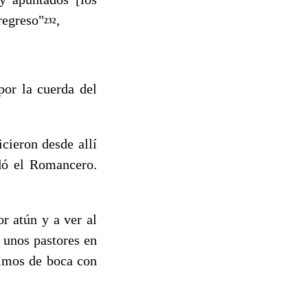
 regreso"
,
232
or la cuerda del
icieron desde allí
dó el Romancero.
r atún y a ver al
unos pastores en
imos de boca con