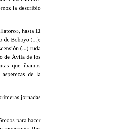
rnoz la describió
latoro», hasta El
o de Bohoyo (...);
censión (...) ruda
 de Ávila de los
antas que íbamos
 asperezas de la
primeras jornadas
 Gredos para hacer
 y apuntados [los