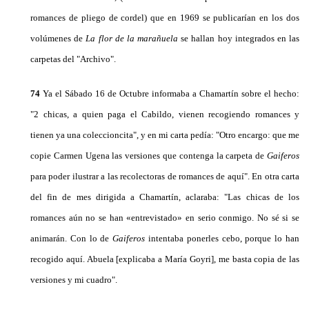
romances de pliego de cordel) que en 1969 se publicarían en los dos
volúmenes de
La flor de la marañuela
se hallan hoy inte­grados en las
carpetas del "Archivo".
74
Ya el Sábado 16 de Octubre informaba a Chamartín sobre el hecho:
"2 chicas, a quien paga el Ca­bildo, vienen recogiendo romances y
tienen ya una coleccioncita", y en mi carta pedía: "Otro encargo: que me
copie Carmen Ugena las versiones que contenga la carpeta de
Gaiferos
para poder ilustrar a las recolectoras de romances de aquí". En otra carta
del fin de mes dirigida a Chamartín, aclaraba: "Las chi­cas de los
romances aún no se han «entrevistado» en serio conmigo. No sé si se
animarán. Con lo de
Gai­feros
intentaba ponerles cebo, porque lo han
recogido aquí. Abuela [explicaba a María Goyri], me basta co­pia de las
versiones y mi cuadro".