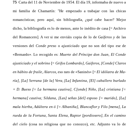
75
Carta del 11 de Noviembre de 1954. El día 19, informaba de nuevo a
mi familia de Chamartín: "He empezado a trabajar con las chicas
romancísticas; pero aquí, sin bibliografía, ¿qué cabe hacer? Mejor
dicho, la bibliografía es lo de menos, ante lo inédito de casa [= Archivo
del Romancero]. A ver si me en­viáis copia de lo de
Gaiferos y
de las
versiones del
Conde preso
o
ajusticiado
que no son del tipo ese de
«Bernardo». Lo recogido es:
Muerte del Príncipe don Juan, El Conde
ajusticiado y el sobrino
[=
Grifos Lom­bardo], Gaiferos, [Conde] Claros
en hábito de fraile, Alarcos,
eso raro de «Saninés» [=
El idólatra de Ma­
ría], [La] Serrana [de la] Vera, [La] Infantina, [El] ca­ballero burlado
+ D. Bueso [= La hermana cautiva], C[onde] Niño, [La] cristiana [=
hermana] cautiva; Sildana, [Las] señas [del] esposo [= marido], [La]
mala hierba, Adúltera en ó [= Albaniña], Blancaflor y Filo [mena], La
rueda de la Fortuna, Santa Elena, Rap­tor [pordiosero], En el camino
del cielo
(cosa no reli­giosa que no conozco), etc. Adjunto va lo de