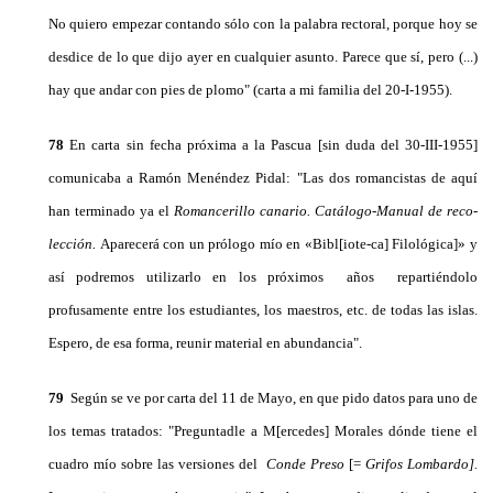
No quiero empezar contando sólo con la palabra rectoral, porque hoy se
desdice de lo que dijo ayer en cualquier asunto. Parece que sí, pero (...)
hay que an­dar con pies de plomo" (carta a mi familia del 20-I-1955).
78
En carta sin fecha próxima a la Pascua [sin duda del 30-III-1955]
comunicaba a Ramón Menéndez Pidal: "Las dos romancistas de aquí
han terminado ya el
Romancerillo canario. Catálogo-Manual de reco­
lección.
Aparecerá con un prólogo mío en «Bibl[iote-ca] Filológica]» y
así podremos utilizarlo en los pró­ximos años repartiéndolo
profusamente entre los estudiantes, los maestros, etc. de todas las islas.
Espe­ro, de esa forma, reunir material en abundancia".
79
Según se ve por carta del 11 de Mayo, en que pido datos para uno de
los temas tratados: "Pregun­tadle a M[ercedes] Morales dónde tiene el
cuadro mío sobre las versiones del
Conde Preso
[=
Grifos Lombardo].