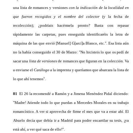
una lista de romances y versiones
con la indicación de la locali­dad en
que fueron recogidos y el nombre del colector
(y la fecha de
recolección); ¿podríais hacérmela pronto? Basta con repasar
rápidamente las carpetas, pues en­seguida identificaréis la letra de
máquina de las que envió [Manuel] G[arcí]a Blanco, etc.". Esa lista aún
no la había conseguido el 30 de Marzo: "No hicisteis lo que os pedí de
sacar una
lista de versiones
de ro­mances que figuran en la colección. Va
a enviarse el
Catálogo
a la imprenta y queríamos que abarcara la lista de
lo que ahí tenemos".
81
El 26 la recomendé a Ramón y a Jimena Menén­dez Pidal diciendo:
"Madre! Atiende todo lo que pue­das a Mercedes Morales en su trabajo
romancístico. A ver si aprovecha de firme el mes que va a estar ahí. El
Abuelo decía que debía ir a Madrid para poder enca­rrilar su tesis, ¡ya
está ahí, a ver qué saca de ello!".