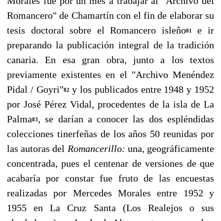
Morales fue por un mes a trabajar al "Ar­chivo del
Romancero" de Chamartín con el fin de elaborar su
tesis doctoral sobre el Romancero isleño
e ir
81
preparando la publicación integral de la tradición
canaria. En esa gran obra, junto a los textos
previamente existentes en el "Archivo Menéndez
Pidal / Goyri"
y los publicados entre 1948 y 1952
82
por José Pérez Vidal, procedentes de la isla de La
Palma
, se darían a cono­cer las dos espléndidas
83
colecciones tinerfeñas de los años 50 reunidas por
las autoras del
Ro­mancerillo:
una, geográficamente
concentrada, pues el centenar de versiones de que
acabaría por constar fue fruto de las encuestas
realizadas por Mercedes Morales entre 1952 y
1955 en La Cruz Santa (Los Realejos o sus