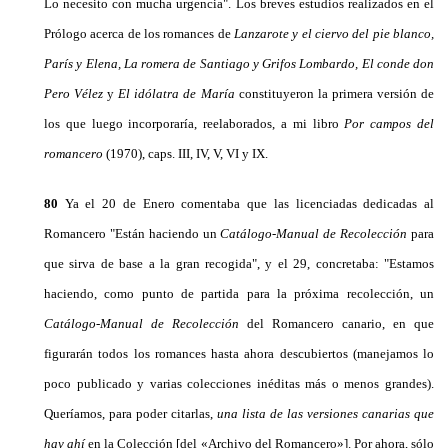
Lo necesito con mucha urgencia". Los breves estudios realizados en el
Prólogo acerca de los romances de
Lanzarote y el ciervo del pie blanco,
París y Elena, La romera de Santiago y Grifos Lombardo, El conde don
Pero Vélez
y
El idólatra de María
constitu­yeron la primera versión de
los que luego incorpora­ría, reelaborados, a mi libro
Por campos del
romance­ro
(1970), caps. III, IV, V, VI y IX.
80
Ya el 20 de Enero comentaba que las licenciadas dedicadas al
Romancero "Están haciendo un
Catálo­go-Manual de Recolección
para
que sirva de base a la gran recogida", y el 29, concretaba: "Estamos
hacien­do, como punto de partida para la próxima recolec­ción, un
Catálogo-Manual de Recolección
del Roman­cero canario, en que
figurarán todos los romances hasta ahora descubiertos (manejamos lo
poco publi­cado y varias colecciones inéditas más o menos gran­des).
Queríamos, para poder citarlas,
una lista de las versiones canarias que
hay ahí
en la Colección [del «Archivo del Romancero»]. Por ahora, sólo