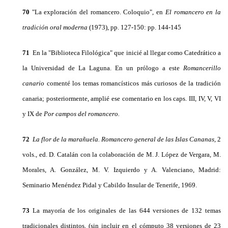
70
"La exploración del romancero. Coloquio", en
El romancero en la
tradición oral moderna
(1973), pp. 127-150: pp. 144-145
71
En la "Biblioteca Filológica" que inicié al llegar como Catedrático a
la Universidad de La Laguna. En un prólogo a este
Romancerillo
canario
comenté los temas romancísticos más curiosos de la tradición
ca­naria; posteriormente, amplié ese comentario en los caps. III, IV, V, VI
y IX de
Por campos del romancero.
72
La flor de la marañuela. Romancero general de las Islas Cananas,
2
vols., ed. D. Catalán con la co­laboración de M. J. López de Vergara, M.
Morales, A. González, M. V. Izquierdo y A. Valenciano, Ma­drid:
Seminario Menéndez Pidal y Cabildo Insular de Tenerife, 1969.
73
La mayoría de los originales de las 644 versiones de 132 temas
tradicionales distintos, (sin incluir en el cómputo 38 versiones de 23