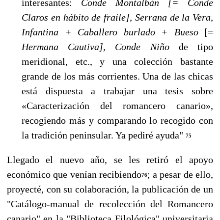
interesantes:
Conde Montalbán [= Conde
Claros en hábito de fraile], Se­rrana de la Vera,
Infantina + Caballero burlado + Bueso
[=
Hermana Cautiva], Conde Niño
de tipo
meridional, etc., y una colección bastante
grande de los más corrientes. Una de las chi­cas
está dispuesta a trabajar una tesis sobre
«Caracterización del romancero canario»,
recogiendo más y comparando lo recogido con
la tradición peninsular. Ya pediré ayuda"
75
Llegado el nuevo año, se les retiró el apoyo
económico que venían recibiendo
; a pesar de ello,
76
proyecté, con su colaboración, la publicación de un
"Catálogo-manual de recolección del Ro­mancero
canario" en la "Biblioteca Filológica" universitaria