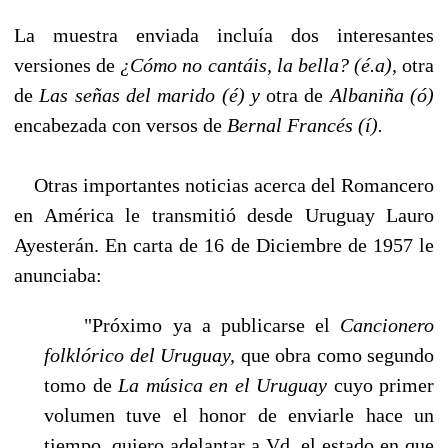
La muestra enviada incluía dos interesantes
versiones de
¿Cómo no cantáis, la bella? (é.a),
otra
de
Las señas del marido (é) y
otra de
Albaniña (ó)
encabezada con versos de
Bernal Francés (í).
Otras importantes noticias acerca del Romancero
en América le transmitió desde Uruguay Lauro
Ayesterán. En carta de 16 de Diciembre de 1957 le
anunciaba:
"Próximo ya a publicarse el
Cancionero
folklórico del Uruguay,
que obra como segundo
tomo de
La música en el Uruguay
cuyo primer
volumen tuve el honor de enviarle hace un
tiempo, quiero adelantar a Vd. el estado en que