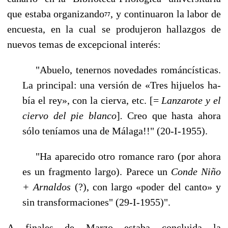
que estaba organizando
, y conti­nuaron la labor de
77
encuesta, en la cual se produjeron hallazgos de
nuevos temas de excepcional interés:
"Abuelo, tenernos novedades románcísticas.
La principal: una versión de «Tres hijuelos ha­
bía el rey», con la cierva, etc. [=
Lanzarote y el
ciervo del pie blanco
]
.
Creo que hasta ahora
sólo teníamos una de Málaga!!" (20-I-1955).
"Ha aparecido otro romance raro (por ahora
es un fragmento largo). Parece un
Conde Niño
+ Arnaldos
(?), con largo «poder del canto» y
sin transformaciones" (29-I-1955)".
A finales de Marzo estaba concluida la