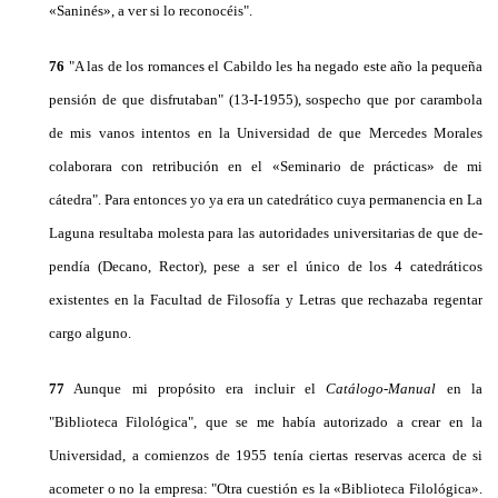
«Sani­nés», a ver si lo reconocéis".
76
"A las de los romances el Cabildo les ha negado este año la pequeña
pensión de que disfrutaban" (13-I-1955), sospecho que por carambola
de mis vanos intentos en la Universidad de que Mercedes Morales
colaborara con retribución en el «Seminario de prác­ticas» de mi
cátedra". Para entonces yo ya era un ca­tedrático cuya permanencia en La
Laguna resultaba molesta para las autoridades universitarias de que de­
pendía (Decano, Rector), pese a ser el único de los 4 catedráticos
existentes en la Facultad de Filosofía y Letras que rechazaba regentar
cargo alguno.
77
Aunque mi propósito era incluir el
Catálogo-Ma­nual
en la
"Biblioteca Filológica", que se me había autorizado a crear en la
Universidad, a comienzos de 1955 tenía ciertas reservas acerca de si
acometer o no la empresa: "Otra cuestión es la «Biblioteca Filológi­ca».