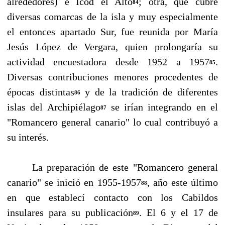
alrededores) e Icod el Alto
; otra, que cubre
84
diversas comarcas de la isla y muy especialmente
el entonces apartado Sur, fue reunida por María
Jesús López de Vergara, quien prolongaría su
actividad encuestadora desde 1952 a 1957
.
85
Diversas contribu­ciones menores procedentes de
épocas distintas
y de la tradición de diferentes
86
islas del Archipiélago
se irían integrando en el
87
"Romancero general canario" lo cual contribuyó a
su interés.
La preparación de este "Romancero general
canario" se inició en 1955-1957
, año este últi­mo
88
en que establecí contacto con los Cabildos
insulares para su publicación
. El 6 y el 17 de
89