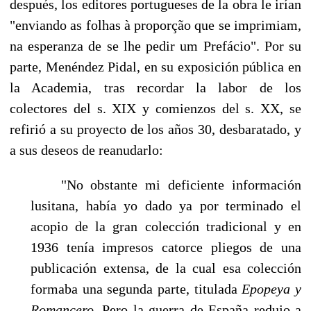
después, los editores portugueses de la obra le irí­an
"enviando as folhas à proporção que se imprimiam,
na esperanza de se lhe pedir um Prefácio". Por su
parte, Menéndez Pidal, en su exposición pública en
la Academia, tras recordar la la­bor de los
colectores del s. XIX y comienzos del s. XX, se
refirió a su proyecto de los años 30, desbaratado, y
a sus deseos de reanudarlo:
"No obstante mi deficiente información
lusitana, había yo dado ya por terminado el
aco­pio de la gran colección tradicional y en
1936 tenía impresos catorce pliegos de una
publica­ción extensa, de la cual esa colección
formaba una segunda parte, titulada
Epopeya y
Roman­cero.
Pero la guerra de España redujo a