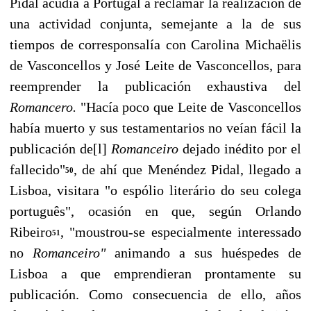
Pidal acudía a Portugal a reclamar la realización de
una actividad conjunta, semejante a la de sus
tiempos de corresponsalía con Carolina Michaëlis
de Vasconcellos y José Leite de Vasconcellos, para
reem­prender la publicación exhaustiva del
Romancero.
"Hacía poco que Leite de Vasconcellos
había muerto y sus testamentarios no veían fácil la
publicación de[l]
Romanceiro
dejado inédito por el
fallecido"
, de ahí que Menéndez Pidal, llegado a
50
Lisboa, visitara "o espólio literário do seu co­lega
português", ocasión en que, según Orlando
Ribeiro
, "moustrou-se especialmente interessado
51
no
Romanceiro"
animando a sus huéspedes de
Lisboa a que emprendieran prontamente su
publicación. Como consecuencia de ello, años