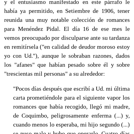
y el entusiasmo manifestado en este párrafo le
había ya permitido, en Setiembre de 1906, tener
reunida una muy notable colección de romances
para Menéndez Pidal. El día 16 de ese mes le
vemos preocupado por disculparse ante su tardanza
en remitírsela ("en calidad de deudor mo­roso estoy
yo con Ud."), aunque le sobraban razones, dados
los "afanes" que habían pesado so­bre él y sobre
"trescientas mil personas" a su alrededor:
"Pocos días después que escribí a Ud. mi última
carta prometiéndole para el siguiente va­por los
romances que había recogido, llegó mi madre,
de Coquimbo, peligrosamente enfer­ma (...) y,
cuando menos lo esperaba, mi hijo segundo (...)
se puso malo y hubo que operar­lo. Cuatro días