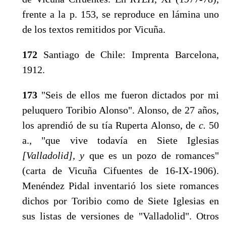
frente a la p. 153, se reprodu­ce en lámina uno
de los textos remitidos por Vicuña.
172
Santiago de Chile: Imprenta Barcelona,
1912.
173
"Seis de ellos me fueron dictados por mi
pelu­quero Toribio Alonso". Alonso, de 27 años,
los apren­dió de su tía Ruperta Alonso, de
c.
50
a., "que vive to­davía en Siete Iglesias
[Valladolid], y
que es un pozo de romances"
(carta de Vicuña Cifuentes de 16-IX-1906).
Menéndez Pidal inventarió los siete romances
dichos por Toribio como de Siete Iglesias en
sus listas de versiones de "Valladolid". Otros