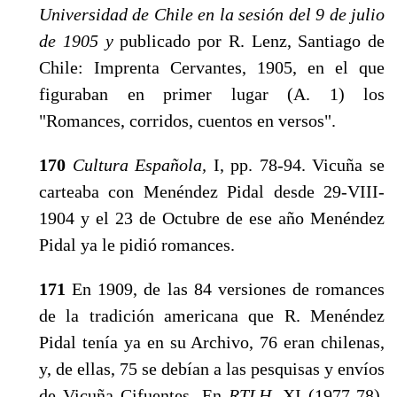
Universidad de Chile en la sesión del 9 de julio
de 1905 y
publicado por R. Lenz, Santiago de
Chile: Impren­ta Cervantes, 1905, en el que
figuraban en primer lugar (A. 1) los
"Romances, corridos, cuentos en versos".
170
Cultura Española,
I, pp. 78-94. Vicuña se
carte­aba con Menéndez Pidal desde 29-VIII-
1904 y el 23 de Octubre de ese año Menéndez
Pidal ya le pidió ro­mances.
171
En 1909, de las 84 versiones de romances
de la tradición americana que R. Menéndez
Pidal tenía ya en su Archivo, 76 eran chilenas,
y, de ellas, 75 se de­bían a las pesquisas y envíos
de Vicuña Cifuentes. En
RTLH,
XI (1977-78),