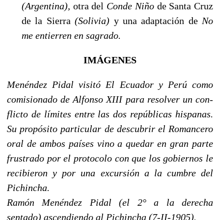
(Argentina),
otra del
Conde Niño
de Santa Cruz
de la Sierra
(So­livia)
y una adaptación de
No
me entierren en sagrado.
IMÁGENES
Menéndez Pidal visitó El Ecua­dor y Perú como
comisionado de Alfonso XIII
para resolver un con­
flicto de límites entre las dos repú­blicas hispanas.
Su propósito particular de descubrir el Romancero
oral de ambos países vino a quedar en gran parte
frustrado por el pro­tocolo con que los gobiernos le
reci­bieron y por una excursión a la cumbre del
Pichincha.
Ramón Menéndez Pidal (el 2° a la derecha
sentado) ascendiendo al Pi­chincha (7-II-1905).