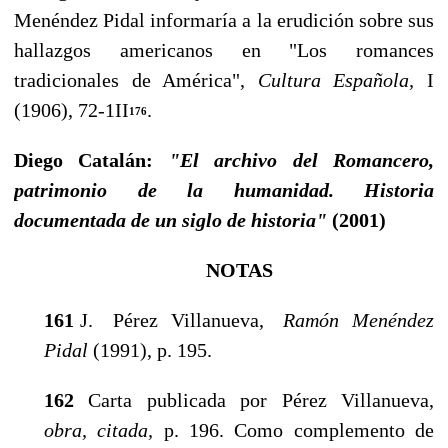
Menéndez Pidal informaría a la erudición sobre sus
hallazgos americanos en "Los roman­ces
tradicionales de América",
Cultura Española,
I
(1906), 72-1II
.
176
Diego Catalán:
"El archivo del Romancero,
patrimonio de la humanidad. Historia
documentada de un siglo de historia"
(2001)
NOTAS
161
J. Pérez Villanueva,
Ramón Menéndez
Pidal
(1991), p. 195.
162
Carta publicada por Pérez Villanueva,
obra, cita­da,
p. 196. Como complemento de