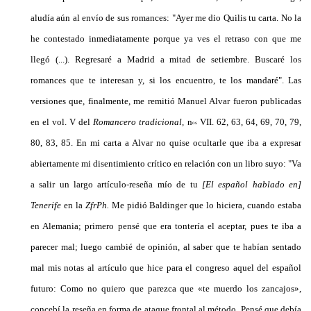
aludía aún al envío de sus roman­ces: "Ayer me dio Quilis tu carta. No la
he contesta­do inmediatamente porque ya ves el retraso con que me
llegó (...). Regresaré a Madrid a mitad de setiem­bre. Buscaré los
romances que te interesan y, si los en­cuentro, te los mandaré". Las
versiones que, final­mente, me remitió Manuel Alvar fueron publicadas
en el vol. V del
Romancero tradicional,
n
VII. 62, 63, 64, 69, 70, 79,
os
80, 83, 85. En mi carta a Alvar no qui­se ocultarle que iba a expresar
abiertamente mi disen­timiento crítico en relación con un libro suyo: "Va
a salir un largo artículo-reseña mío de tu
[El español ha­blado en]
Tenerife
en la
ZfrPh.
Me pidió Baldinger que lo hiciera, cuando estaba
en Alemania; primero pensé que era tontería el aceptar, pues te iba a
parecer mal; luego cambié de opinión, al saber que te habían sen­tado
mal mis notas al artículo que hice para el con­greso aquel del español
futuro: Como no quiero que parezca que «te muerdo los zancajos»,
concebí la rese­ña en forma de ataque frontal al método. Pensé que debía