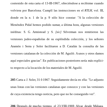
contenido de esta carta el 13-III-1967, ofreciéndose a recibirme cuando
volviera por Barcelona. Cumplí las instrucciones en el
RTLH,
vol. III,
donde en la n. 1 de la p. 9 sólo hice constar: "A la colección de
Menéndez Pidal hemos podido sumar, a última hora, algunas versiones
inéditas: S. G. Armistead y S.
[sic]
Silverman nos remitieron las
versiones judeo-españolas de su espléndida colección, y los señores
Aramón i Serra y Soler facilitaron a D. Catalán la con­sulta de las
versiones catalanas de la colección de M. Aguiló. A unos y otros damos
aquí especiales gra­cias". En publicaciones posteriores sería más explíci­
to respecto a la locación de los materiales de M. Aguiló.
205
Carta a J. Soler, 31-I-1967. Seguidamente decía en ella: "Le adjunto
unas listas con las versiones cata­lanas que conozco y con las versiones
de cuya exis­tencia tengo noticia, pero que no he conseguido ver".
206
Después de mucho tiempo, el 23-VIII-1969, Al­var, desde Málaga,