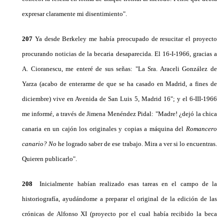
expresar claramente mi disentimiento".
207
Ya desde Berkeley me había preocupado de re­sucitar el proyecto
procurando noticias de la becaria desaparecida. El 16-I-1966, gracias a
A. Cioranescu, me enteré de sus señas: "La Sra. Araceli González de
Yarza (acabo de enterarme de que se ha casado en Madrid, a fines de
diciembre) vive en Avenida de San Luis 5, Madrid 16"; y el 6-III-1966
me informé, a través de Jimena Menéndez Pidal: "Madre! ¿dejó la chica
canaria en un cajón los originales y copias a máquina del
Romancero
canario? No
he logrado saber de ese trabajo. Mira a ver si lo encuentras.
Quieren publicarlo".
208
Inicialmente habían realizado esas tareas en el campo de la
historiografía, ayudándome a preparar el original de la edición de las
crónicas de Alfonso XI (proyecto por el cual había recibido la beca