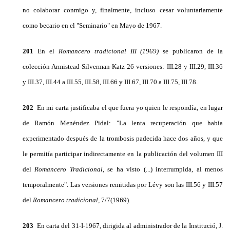
no colaborar conmigo y, finalmente, incluso cesar voluntariamente
como becario en el "Seminario" en Mayo de 1967.
201
En el
Romancero tradicional
III
(1969)
se publi­caron de la
colección Armistead-Silverman-Katz 26 versiones: III.28 y III.29, III.36
y III.37, III.44 a III.55, III.58, III.66 y III.67, III.70 a III.75, III.78.
202
En mi carta justificaba el que fuera yo quien le respondía, en lugar
de Ramón Menéndez Pidal: "La lenta recuperación que había
experimentado después de la trombosis padecida hace dos años, y que
le per­mitía participar indirectamente en la publicación del volumen III
del
Romancero Tradicional,
se ha visto (...) interrumpida, al menos
temporalmente". Las versio­nes remitidas por Lévy son las III.56 y III.57
del
Ro­mancero tradicional,
7/7(1969).
203
En carta del 31-I-1967, dirigida al administra­dor de la Institució, J.