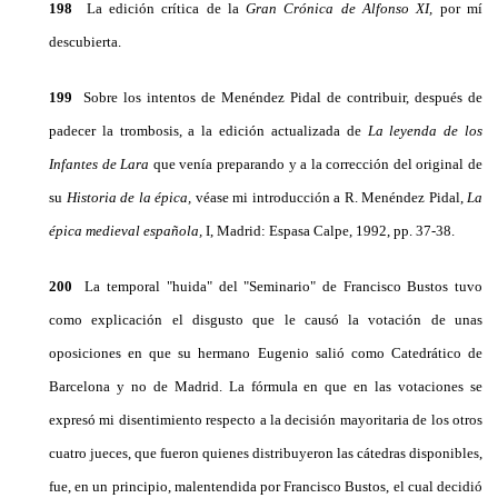
198
La edición crítica de la
Gran Crónica de Al­fonso
XI,
por mí
descubierta.
199
Sobre los intentos de Menéndez Pidal de con­tribuir, después de
padecer la trombosis, a la edición actualizada de
La leyenda de los
Infantes de Lara
que venía preparando y a la corrección del original de
su
Historia de la épica,
véase mi introducción a R. Me­néndez Pidal,
La
épica medieval española,
I, Madrid: Espasa Calpe, 1992, pp. 37-38.
200
La temporal "huida" del "Seminario" de Fran­cisco Bustos tuvo
como explicación el disgusto que le causó la votación de unas
oposiciones en que su her­mano Eugenio salió como Catedrático de
Barcelona y no de Madrid. La fórmula en que en las votaciones se
expresó mi disentimiento respecto a la decisión mayoritaria de los otros
cuatro jueces, que fueron quienes distribuyeron las cátedras disponibles,
fue, en un principio, malentendida por Francisco Bustos, el cual decidió