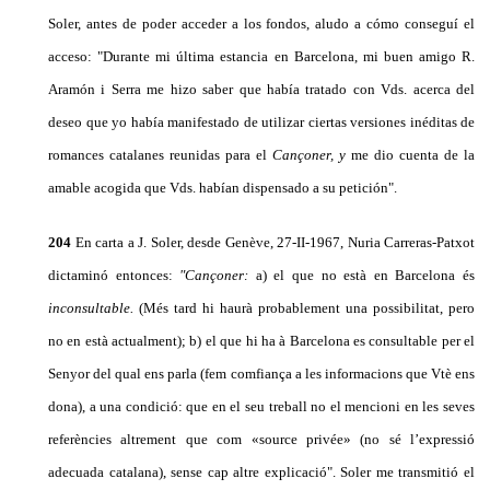
Soler, antes de poder acceder a los fondos, aludo a cómo conseguí el
acceso: "Duran­te mi última estancia en Barcelona, mi buen amigo R.
Aramón i Serra me hizo saber que había tratado con Vds. acerca del
deseo que yo había manifestado de utilizar ciertas versiones inéditas de
romances catala­nes reunidas para el
Cançoner, y
me dio cuenta de la
amable acogida que Vds. habían dispensado a su pe­tición".
204
En carta a J. Soler, desde Genève, 27-II-1967, Nuria Carreras-Patxot
dictaminó entonces:
"Cançoner:
a) el que no està en Barcelona és
inconsultable.
(Més tard hi haurà probablement una possibilitat, pero
no en està actualment); b) el que hi ha à Bar­celona es consultable per el
Senyor del qual ens par­la (fem comfiança a les informacions que Vtè ens
dona), a una condició: que en el seu treball no el mencioni en les seves
referències altrement que com «source privée» (no sé l’expressió
adecuada catalana), sense cap altre explicació". Soler me transmitió el