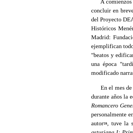
A comienzos de 1
con­cluir en bre
del Pro­yecto D
Históricos Me­né
Madrid: Fundaci
ejemplifican todo
"beatos y edifica
una época "tard
modificado narrat
En el mes de Abr
du­rante años la 
Romancero Gener
personalmente en
autor
, tuve la
59
asturiana
I:
Prim