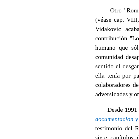
Otro "Romance
(véase cap. VIII
Vidakovic acab
contribución "Lo
humano que sól
comunidad desapa
sentido el desga
ella tenía por p
colaboradores de
adversidades y o
Desde 1991 vení
documen­tación y
testimonio del R
siete capítulos