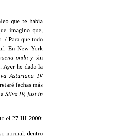
aleo que te había
 que imagino que,
. / Para que todo
quí. En New York
buena onda
y sin
s. Ayer he dado la
l­va Asturiana
IV
retaré fe­chas más
 la
Silva
IV,
just in
o el 27-III-2000:
rso normal, dentro