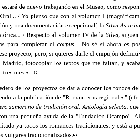
as estaré de nuevo trabajando en el Museo, como respon
Oral... / Yo pienso que con el volumen I (magníficam
ción y una documentación excepcional) la
Silva Asturi
tórica... / Respecto al volumen IV de la
Silva,
siguen
os para completar el
corpus...
No sé si ahora es pos
ese proyecto; pero, si quieres darle el empujón definit
 Madrid, fotocopiar los textos que me faltan, y acab
o tres meses."
62
o de los proyectos de dar a conocer los fondos de
iendo a la publicación de "Romanceros regionales" (cfr. 
ro zamorano de tradición oral. Antología selecta,
que
on una peque­ña ayuda de la "Fundación Ocampo". Al
itado ya todos los ro­mances tradicionales, y está a p
s vulgares tradicionalizados.
63