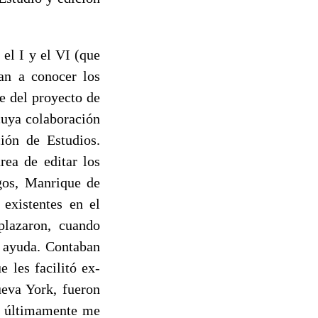
l I y el VI (que
an a conocer los
e del proyecto de
cuya colaboración
ión de Estudios.
rea de editar los
egos, Manrique de
 existentes en el
lazaron, cuando
i ayuda. Contaban
ue les facilitó ex­
ueva York, fueron
ún últimamente me