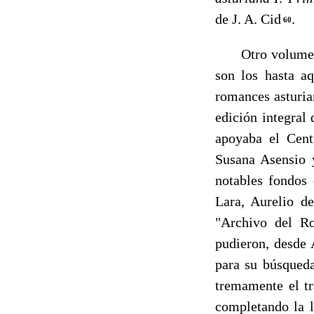
de J. A. Cid
.
60
Otro volumen de
son los hasta aq
romances asturia
edición integral
apoyaba el Cent
Susana Asensio y
notables fondos 
Lara, Aurelio de
"Archivo del R
pudieron, desde 
para su búsqueda
tremamente el tr
comple­tando la 