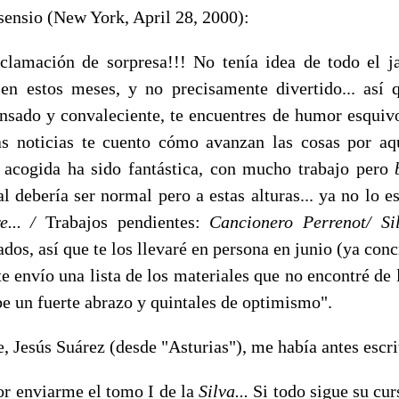
sensio (New York, April 28, 2000):
clamación de sorpresa!!! No tenía idea de todo el j
o
en estos meses, y no precisamente divertido... así
sado y con­valeciente, te encuentres de humor esquivo
s noticias te cuento cómo avanzan las cosas por a
a acogida ha sido fantástica, con mucho trabajo pero
al debería ser normal pero a estas alturas... ya no lo e
re... /
Trabajos pendientes:
Cancionero Perrenot/ Si
dos, así que te los llevaré en persona en junio (ya conc
 te envío una lista de los materiales que no encontré de
e un fuerte abrazo y quintales de optimismo".
 Jesús Suárez (desde "Asturias"), me había antes escrit
 enviarme el tomo I de la
Silva...
Si todo sigue su cu