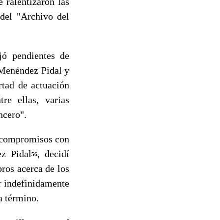
ralentizaron las
 del "Archivo del
jó pendientes de
 Menéndez Pidal y
rtad de actuación
tre ellas, varias
ncero".
 compromisos con
ez Pidal
, decidí
56
bros acerca de los
ar indefinidamente
a término.