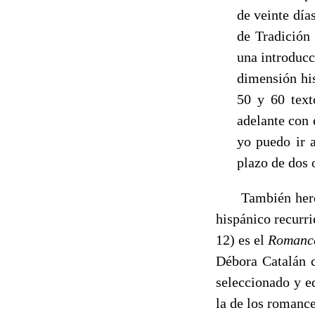
de vein­te dí
de Tradición 
una introduc
dimensión his
50 y 60 text
adelante con 
yo puedo ir a
plazo de dos 
También hereder
hispánico re­curr
12) es el
Romance
Débora Catalán c
seleccionado y ed
la de los romance