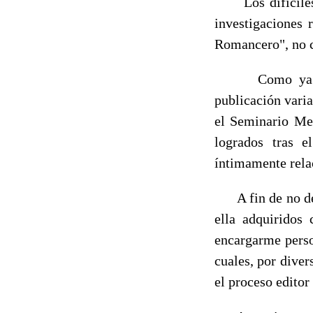
Los difíciles t
investiga­ciones
Romancero", no c
Como ya he
publicación va­r
el Seminario Men
logrados tras e
íntimamente rela
A fin de no def
ella ad­quirido
encargarme per­so
cuales, por diver
el proceso editor