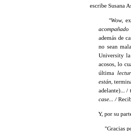
escribe Susana A
"Wow,
ex
acompañad
además de can
no sean mala
University l
acosos, lo cu
última
lectu
están,
termina
adelante)... /
case... /
Recib
Y, por su parte,
"Gracias por