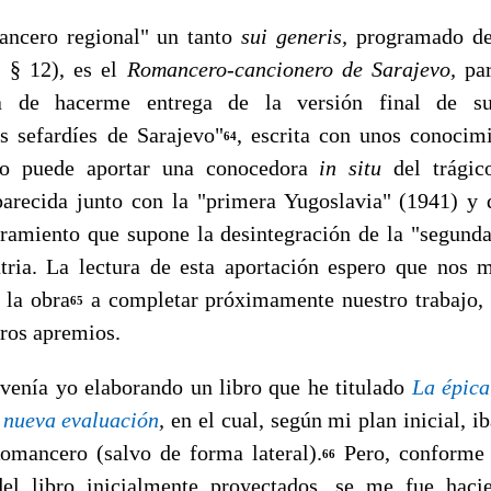
ro regional" un tanto
sui generis,
programado de
, § 12), es el
Romancero-cancionero de Sarajevo,
pa
a de ha­cerme entrega de la versión final de su 
s sefardíes de Saraje­vo"
, escrita con unos conocim
64
o puede aportar una conoce­dora
in situ
del trágic
recida junto con la "primera Yugoslavia" (1941) y 
rramiento que supone la desintegración de la "segun­d
atria. La lectura de esta aportación espero que nos 
 la obra
a completar próximamente nuestro trabajo, 
65
tros apremios.
a yo elaborando un libro que he titulado
La épica
 nueva evaluación
,
en el cual, según mi plan inicial, ib
omancero (salvo de forma lateral).
Pero, conforme 
66
 del libro inicialmente proyectados, se me fue ha