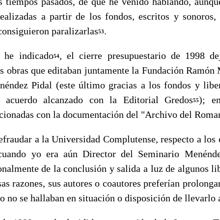
iempos pasados, de que he venido hablando, aunque 
 realizadas a partir de los fondos, escritos y sonoros,
on­siguieron paralizarlas
.
53
 indicado
, el cierre presupuestario de 1998 de
54
ias obras que editaban juntamente la Fundación Ramón
éndez Pidal (este último gracias a los fondos y libe
l acuerdo alcanzado con la Editorial Gredos
); en
55
cionadas con la docu­mentación del "Archivo del Roma
raudar a la Universidad Complutense, respecto a los
s cuando yo era aún Director del Seminario Menénd
nalmente de la conclusión y salida a luz de algunos li
sas ra­zones, sus autores o coautores preferían prolong
 o no se hallaban en situación o disposición de llevarlo 