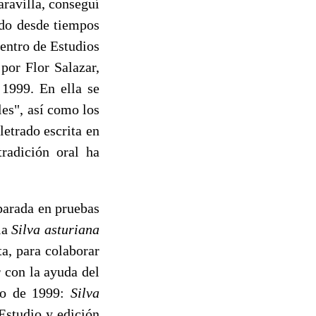
ravilla, conseguí
ndo desde tiempos
entro de Estudios
por Flor Salazar,
1999. En ella se
les", así como los
letrado escrita en
radición oral ha
parada en pruebas
 la
Silva asturiana
ta, para colaborar
 con la ayuda del
año de 1999:
Silva
Estudio y edición