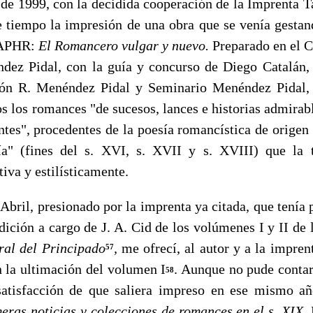
999, con la decidida cooperación de la Imprenta Ta
ve tiempo la impresión de una obra que se venía gesta
EAPHR:
El Romancero vulgar y nuevo.
Preparado en el C
ndez Pidal, con la guía y concurso de Diego Catalán, 
ón R. Menéndez Pidal y Seminario Menéndez Pidal, 
s los roman­ces "de sucesos, lances e historias admirab
ntes", procedentes de la poesía romancística de origen 
ía" (fines del s. XVI, s. XVII y s. XVIII) que la t
iva y estilísticamente.
il, presionado por la imprenta ya citada, que tenía 
edición a cargo de J. A. Cid de los volúmenes I y II de
al del Principado
,
me ofrecí, al autor y a la impren
57
 la ultimación del volumen I
. Aunque no pude contar
58
 sa­tisfacción de que saliera impreso en ese mismo 
eras noticias y colecciones de romances en el s. XIX.