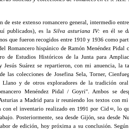
 este extenso romancero general, intermedio entre e
uí publicados), es la
Silva asturiana
IV:
en él se d
nos que fueron recogidos entre 1910 y 1936 como part
 del Ro­mancero hispánico de Ramón Menéndez Pidal 
ro de Estu­dios Históricos de la Junta para Ampliac
 Jesús Suárez se re­partieron, con mi anuencia, la ta
de las colecciones de Josefina Sela, Torner, Cienfu
 Llano y de otros exploradores de la tra­dición oral
omancero Menéndez Pidal / Goyri". Ambos se des­p
Asturias a Madrid para ir reuniendo los textos con m
 con el inventario realizado en 1991 por Cid
, lo q
61
abajo. Posteriormente, sea desde Gijón, sea desde N
labor de edición, hoy próxima a su conclusión. Seg