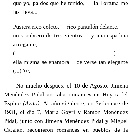
que yo, pa dos que he tenido, la Fortuna me
las lleva...
Pusiera rico coleto, rico pantalón delante,
un sombrero de tres vientos y una espadina
arrogante,
(............................... ...............................)
ella misma se enamora de verse tan elegante
(...)"
.
117
No mucho después, el 10 de Agosto, Jimena
Menéndez Pidal anotaba romances en Hoyos del
Espino
(Avila).
Al año siguiente, en Setiembre de
1931, el día 7, María Goyri y Ramón Me­néndez
Pidal, junto con Jimena Menéndez Pidal y Miguel
Catalán, recogieron romances en pueblos de la