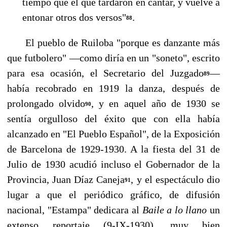
tiempo que el que tardaron en cantar, y vuelve a
en­tonar otros dos versos"
.
88
El pueblo de Ruiloba "porque es danzante más
que futbolero" —como diría en un "soneto", escrito
para esa ocasión, el Secretario del Juzgado
—
89
había recobrado en 1919 la danza, des­pués de
prolongado olvido
, y en aquel año de 1930 se
90
sentía orgulloso del éxito que con ella había
alcanzado en "El Pueblo Español", de la Exposición
de Barcelona de 1929-1930. A la fies­ta del 31 de
Julio de 1930 acudió incluso el Gobernador de la
Provincia, Juan Díaz Caneja
, y el espectáculo dio
91
lugar a que el periódico gráfico, de difusión
nacional, "Estampa" dedicara al
Baile a lo llano
un
extenso reportaje (9-IX-1930), muy bien