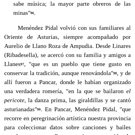
sabe música; la mayor parte obreros de las
minas"
.
96
Menéndez Pidal volvió con sus familiares al
Oriente de Asturias, siempre acompañado por
Aurelio de Llano Roza de Ampudia. Desde Linares
(Ribadesella), se acercó con su familia y amigos a
Llanes
, "que es un pueblo que tiene gusto en
97
conservar la tradición, aunque reno­vándola"
, y de
98
allí fueron a Pancar, donde le habían organizado
una verdadera romería, "en la que se bailaron
el
pericote,
la danza prima, las giraldillas y se cantó
asturianadas"
. En Pan­car, Menéndez Pidal, "que
99
recorre en peregrinación artística nuestra provincia
para coleccio­nar datos sobre canciones y bailes