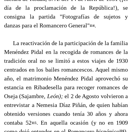
día de la proclamación de la República!), se
consigna la partida "Fotografías de suje­tos y
danzas para el Romancero General"
.
114
La reactivación de la participación de la familia
Menéndez Pidal en la recogida de romances de la
tradición oral no se limitó a estos viajes de 1930
centrados en los bailes romancescos. Aquel mismo
año, el matrimonio Menéndez Pidal aprovechó su
estancia en Ribadesella para recoger romances de
Oseja (Sajambre,
León);
el 2 de Agosto volvieron a
entrevistar a Nemesia Díaz Piñán, de quien habían
obtenido versiones cuando tenía 30 años y ahora
contaba 52
. En aquella ocasión (y no en 1909
115
como dejó entender en el
Romancero hispánico
)
.
116