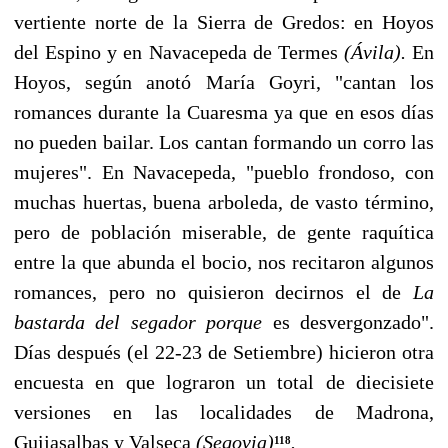
vertiente norte de la Sierra de Gredos: en Hoyos
del Espino y en Navacepeda de Termes
(Ávila).
En
Hoyos, según anotó María Goyri, "cantan los
romances durante la Cuares­ma ya que en esos días
no pueden bailar. Los cantan formando un corro las
mujeres". En Na­vacepeda, "pueblo frondoso, con
muchas huertas, buena arboleda, de vasto término,
pero de po­blación miserable, de gente raquítica
entre la que abunda el bocio, nos recitaron algunos
romances, pero no quisieron decirnos el de
La
bastarda del segador porque
es desvergonzado".
Días después (el 22-23 de Setiembre) hicieron otra
encuesta en que lograron un total de dieci­siete
versiones en las localidades de Madrona,
Guijasalbas y Valseca
(Segovia)
.
118