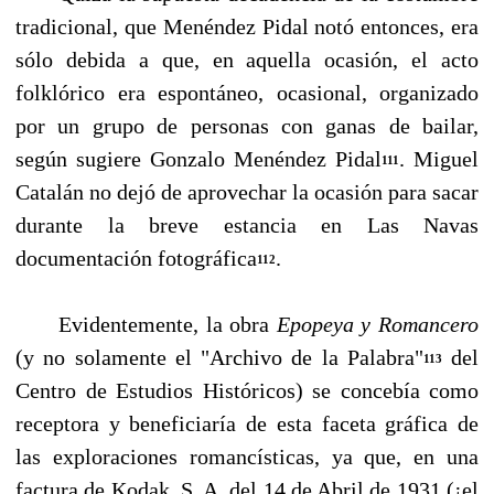
tradicional, que Menéndez Pidal notó enton­ces, era
sólo debida a que, en aquella ocasión, el acto
folklórico era espontáneo, ocasional, or­ganizado
por un grupo de personas con ganas de bailar,
según sugiere Gonzalo Menéndez Pi­dal
. Miguel
111
Catalán no dejó de aprovechar la ocasión para sacar
durante la breve estancia en Las Navas
documentación fotográfica
.
112
Evidentemente, la obra
Epopeya y Romancero
(y no solamente el "Archivo de la Palabra"
del
113
Centro de Estudios Históricos) se concebía como
receptora y beneficiaría de esta faceta gráfica de
las exploraciones romancísticas, ya que, en una
factura de Kodak, S. A. del 14 de Abril de 1931 (¡el