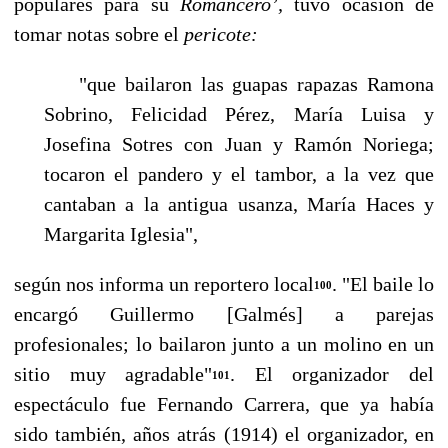
populares para su
Romancero’,
tuvo ocasión de
tomar no­tas sobre el
pericote:
"que bailaron las guapas rapazas Ramona
Sobrino, Felicidad Pérez, María Luisa y
Josefina Sotres con Juan y Ramón Noriega;
tocaron el pandero y el tambor, a la vez que
cantaban a la antigua usanza, María Haces y
Margarita Iglesia",
según nos informa un reportero local
. "El baile lo
100
encargó Guillermo [Galmés] a parejas
profesionales; lo bailaron junto a un molino en un
sitio muy agradable"
. El organizador del
101
espectáculo fue Fernando Carrera, que ya había
sido también, años atrás (1914) el organiza­dor, en