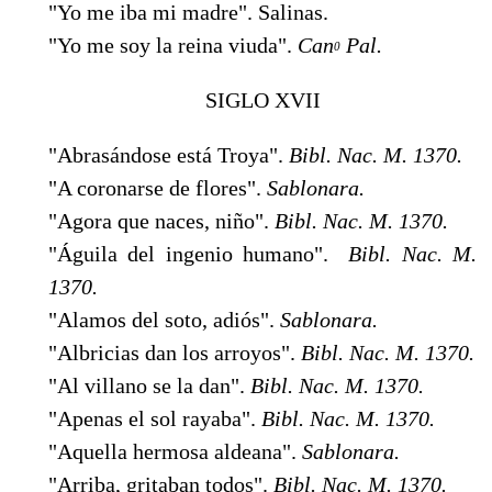
"Yo me iba mi madre". Salinas.
"Yo me soy la reina viuda".
Can
Pal.
0
SIGLO XVII
"Abrasándose está Troya".
Bibl. Nac. M. 1370.
"A coronarse de flores".
Sablonara.
"Agora que naces, niño".
Bibl. Nac. M. 1370.
"Águila del ingenio humano".
Bibl. Nac. M.
1370.
"Alamos del soto, adiós".
Sablonara.
"Albricias dan los arroyos".
Bibl. Nac. M. 1370.
"Al villano se la dan".
Bibl. Nac. M. 1370.
"Apenas el sol rayaba".
Bibl. Nac. M. 1370.
"Aquella hermosa aldeana".
Sablonara.
"Arriba, gritaban todos".
Bibl. Nac. M. 1370.