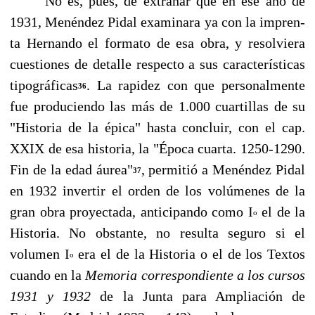
No es, pues, de extrañar que en ese año de
1931, Menéndez Pidal examinara ya con la impren­
ta Hernando el formato de esa obra, y resolviera
cuestiones de detalle respecto a sus características
tipográficas
. La rapidez con que personalmente
36
fue produciendo las más de 1.000 cuartillas de su
"Historia de la épica" hasta concluir, con el cap.
XXIX de esa historia, la "Época cuarta. 1250-1290.
Fin de la edad áurea"
, permitió a Menéndez Pidal
37
en 1932 invertir el orden de los volúmenes de la
gran obra proyectada, anticipando como I
el de la
o
Historia. No obstante, no resulta seguro si el
volumen I
era el de la Historia o el de los Textos
o
cuando en la
Memoria correspondiente a los cur­sos
1931 y 1932
de la Junta para Ampliación de