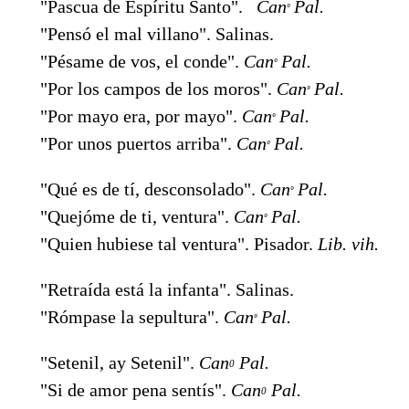
"Pascua de Espíritu Santo".
Can
Pal.
º
"Pensó el mal villano". Salinas.
"Pésame de vos, el conde".
Can
Pal.
º
"Por los campos de los moros".
Can
Pal.
º
"Por mayo era, por mayo".
Can
Pal.
º
"Por unos puertos arriba".
Can
Pal.
º
"Qué es de tí, desconsolado".
Can
Pal.
º
"Quejóme de ti, ventura".
Can
Pal.
º
"Quien hubiese tal ventura". Pisador.
Lib. vih.
"Retraída está la infanta". Salinas.
"Rómpase la sepultura".
Can
Pal.
º
"Setenil, ay Setenil".
Can
Pal.
0
"Si de amor pena sentís".
Can
Pal.
0