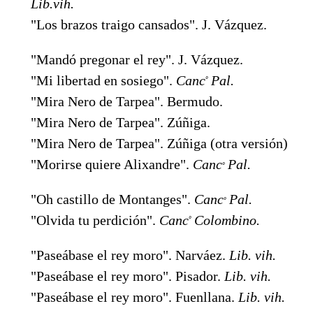
Lib.vih.
"Los brazos traigo cansados". J. Vázquez.
"Mandó pregonar el rey". J. Vázquez.
"Mi libertad en sosiego".
Canc
Pal.
º
"Mira Nero de Tarpea". Bermudo.
"Mira Nero de Tarpea". Zúñiga.
"Mira Nero de Tarpea". Zúñiga (otra versión)
"Morirse quiere Alixandre".
Canc
Pal.
º
"Oh castillo de Montanges".
Canc
Pal.
º
"Olvida tu perdición".
Canc
Colombino.
º
"Paseábase el rey moro". Narváez.
Lib. vih.
"Paseábase el rey moro". Pisador.
Lib. vih.
"Paseábase el rey moro". Fuenllana.
Lib. vih.