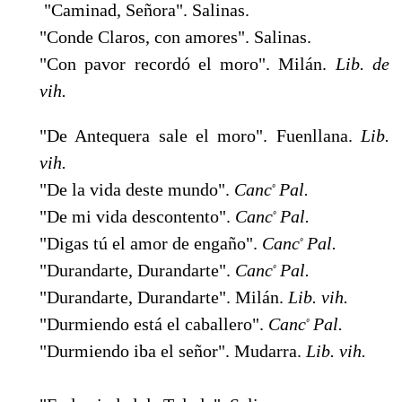
"Caminad, Señora". Salinas.
"Conde Claros, con amores". Salinas.
"Con pavor recordó el moro". Milán.
Lib. de
vih.
"De Antequera sale el moro". Fuenllana.
Lib.
vih.
"De la vida deste mundo".
Canc
Pal.
º
"De mi vida descontento".
Canc
Pal.
º
"Digas tú el amor de engaño".
Canc
Pal.
º
"Durandarte, Durandarte".
Canc
Pal.
º
"Durandarte, Durandarte". Milán.
Lib. vih.
"Durmiendo está el caballero".
Canc
Pal.
º
"Durmiendo iba el señor". Mudarra.
Lib. vih.