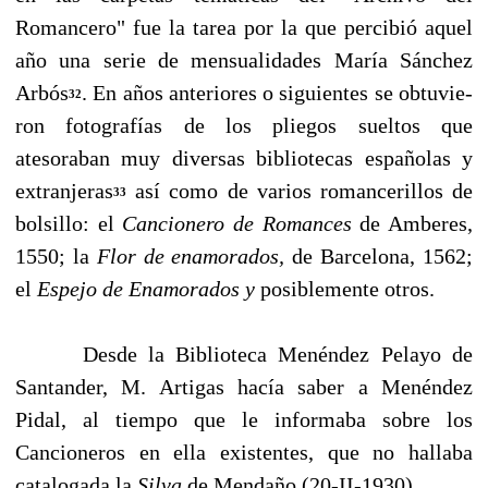
Romancero" fue la tarea por la que percibió aquel
año una serie de mensualidades María Sánchez
Arbós
. En años anteriores o siguientes se obtuvie­
32
ron fotografías de los pliegos sueltos que
atesoraban muy diversas bibliotecas españolas y
extranjeras
así como de varios romancerillos de
33
bolsillo: el
Cancionero de Romances
de Amberes,
1550; la
Flor de enamorados,
de Barcelona, 1562;
el
Espejo de Enamorados y
posiblemente otros.
Desde la Biblioteca Menéndez Pelayo de
Santander, M. Artigas hacía saber a Menéndez
Pidal, al tiempo que le informaba sobre los
Cancioneros en ella existentes, que no hallaba
catalo­gada la
Silva
de Mendaño (20-II-1930).