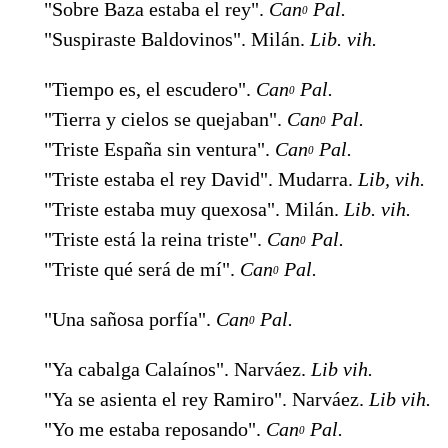
"Sobre Baza estaba el rey".
Can
Pal.
0
"Suspiraste Baldovinos". Milán.
Lib. vih.
"Tiempo es, el escudero".
Can
Pal.
0
"Tierra y cielos se quejaban".
Can
Pal.
0
"Triste España sin ventura".
Can
Pal.
0
"Triste estaba el rey David". Mudarra.
Lib, vih.
"Triste estaba muy quexosa". Milán.
Lib. vih.
"Triste está la reina triste".
Can
Pal.
0
"Triste qué será de mí".
Can
Pal.
0
"Una sañosa porfía".
Can
Pal.
0
"Ya cabalga Calaínos". Narváez.
Lib vih.
"Ya se asienta el rey Ramiro". Narváez.
Lib vih.
"Yo me estaba reposando".
Can
Pal.
0