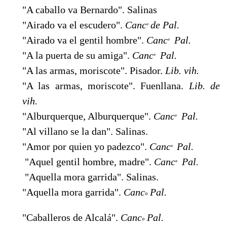
"A caballo va Bernardo". Salinas
"Airado va el escudero".
Canc
de Pal.
º
"Airado va el gentil hombre".
Canc
Pal.
º
"A la puerta de su amiga".
Canc
Pal.
º
"A las armas, moriscote". Pisador.
Lib. vih.
"A las armas, moriscote". Fuenllana.
Lib. de
vih.
"Alburquerque, Alburquerque".
Canc
Pal.
º
"Al villano se la dan". Salinas.
"Amor por quien yo padezco".
Canc
Pal.
º
"Aquel gentil hombre, madre".
Canc
Pal.
º
"Aquella mora garrida". Salinas.
"Aquella mora garrida".
Canc
Pal.
º
"Caballeros de Alcalá".
Canc
Pal.
º