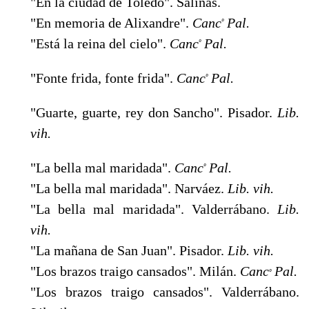
"En la ciudad de Toledo". Salinas.
"En memoria de Alixandre".
Canc
Pal.
º
"Está la reina del cielo".
Canc
Pal.
º
"Fonte frida, fonte frida".
Canc
Pal.
º
"Guarte, guarte, rey don Sancho". Pisador.
Lib.
vih.
"La bella mal maridada".
Canc
Pal.
º
"La bella mal maridada". Narváez.
Lib. vih.
"La bella mal maridada". Valderrábano.
Lib.
vih.
"La mañana de San Juan". Pisador.
Lib. vih.
"Los brazos traigo cansados". Milán.
Canc
Pal.
º
"Los brazos traigo cansados". Valderrábano.