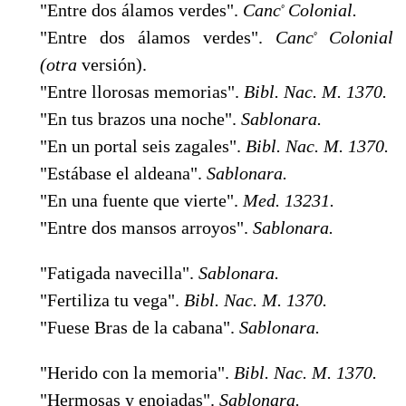
"Entre dos álamos verdes".
Canc
Colonial.
º
"Entre dos álamos verdes".
Canc
Colonial
º
(otra
versión).
"Entre llorosas memorias".
Bibl. Nac. M. 1370.
"En tus brazos una noche".
Sablonara.
"En un portal seis zagales".
Bibl. Nac. M. 1370.
"Estábase el aldeana".
Sablonara.
"En una fuente que vierte".
Med. 13231.
"Entre dos mansos arroyos".
Sablonara.
"Fatigada navecilla".
Sablonara.
"Fertiliza tu vega".
Bibl. Nac. M. 1370.
"Fuese Bras de la cabana".
Sablonara.
"Herido con la memoria".
Bibl. Nac. M. 1370.
"Hermosas y enojadas".
Sablonara.