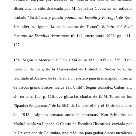
Históricos, ha sido destacada por M. González Cubas, en un artículo
titulado "En
Música y poesía popular de España y Portugal,
de Kurt
Schindler, se ignora la colaboración de Torner",
Bole­tín del Real
Instituto de Estudios Asturianos,
n° 141, enero-junio 1993, pp. 111-
137.
156
Según la
Memoria 1933 y 1934
de la JAE (1935), p. 236: "Don
Federico de Onís, de la Universidad de Columbia, Nueva York, ha
facilitado al Archivo de la Palabra un aparato para la inscripción directa
de discos gramofónicos, marca Fair Child". Según González Cubas, art.
cit. en la n. 155, p. 116, que glosa las charlas de E. M. Torner en los
"Spanish Programmes" de la BBC de Londres el 6 y el 13 de setiembre
de 1948, "algunas semanas antes de presentarse Kurt Schindler en
Madrid había ya llega­do al Centro de Estudios Históricos, enviada por
la Universidad de Columbia, una máquina para grabar discos metálicos