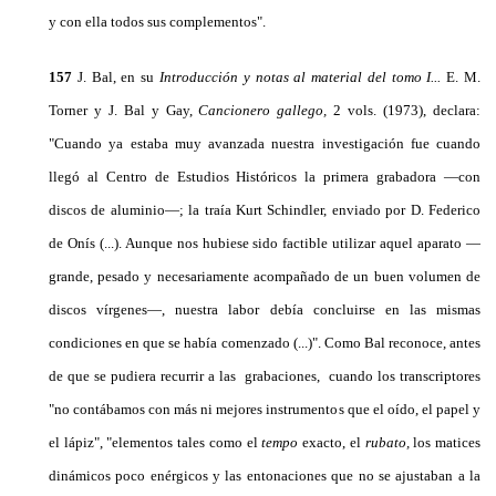
y con ella todos sus complementos".
157
J. Bal, en su
Introducción y notas al material del tomo I...
E. M.
Torner y J. Bal y Gay,
Cancionero ga­llego,
2 vols. (1973), declara:
"Cuando ya estaba muy avanzada nuestra investigación fue cuando
llegó al Centro de Estudios Históricos la primera grabadora —con
discos de aluminio—; la traía Kurt Schindler, enviado por D. Federico
de Onís (...). Aunque nos hubiese sido factible utilizar aquel aparato —
grande, pesado y necesariamente acompañado de un buen volumen de
discos vírgenes—, nuestra labor debía concluirse en las mismas
condiciones en que se había comenzado (...)". Como Bal reconoce, antes
de que se pudiera recurrir a las grabaciones, cuando los transcriptores
"no contábamos con más ni mejores instrumentos que el oído, el papel y
el lápiz", "ele­mentos tales como el
tempo
exacto, el
rubato,
los ma­tices
dinámicos poco enérgicos y las entonaciones que no se ajustaban a la