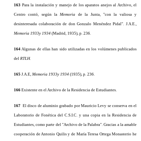
163
Para la instalación y manejo de los aparatos ane­jos al Archivo, el
Centro contó, según la
Memoria
de la Junta, "con la valiosa y
desinteresada colaboración de don Gonzalo Menéndez Pidal". J.A.E.,
Memoria 1933y 1934
(Madrid, 1935), p. 236.
164
Algunas de ellas han sido utilizadas en los volú­menes publicados
del
RTLH.
165
J.A.E,
Memoria 1933y 1934
(1935), p. 236.
166
Existente en el Archivo de la Residencia de Es­tudiantes.
167
El disco de aluminio grabado por Mauricio Levy se conserva en el
Laboratorio de Fonética del C.S.I.C. y una copia en la Residencia de
Estudiantes, como parte del "Archivo de la Palabra". Gracias a la amable
cooperación de Antonio Quilis y de María Teresa Ortega Monasterio he