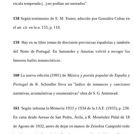
escala temperada (...) no po­dían ser anotados".
158
Según testimonio de E. M. Torner, aducido por González Cubas en
el art. cit. en la n. 155, p. 116.
159
Hay en su libro temas de diecisiete provincias españolas y también
del Norte de Portugal. En San­tander y Asturias volvió a recoger los
famosos bailes romancísticos.
160
La nueva edición (1991) de
Música y poesía po­pular de España y
Portugal
de K. Schindler lleva un "índice de romances y canciones
narrativas, acumu­lativas y enumerativas" obra de S. G. Armistead.
161
Según informa la
Memoria 1933 y 1934
de la J.A.E. (1935), p. 236.
En carta desde Arenas de San Pedro,
Ávila,
a R. Menéndez Pidal de 18
de Agosto de 1932, antes de dejar en manos de Zenobia Camprubí todo