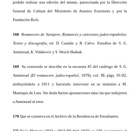
podido realizar una edi­ción del mismo, patrocinada por la Dirección
Gene­ral de Cultura del Ministerio de Asuntos Exteriores y por la
Fundación Rich.
168
Romancero de Sarajevo. Romances y canciones judeo-españolas.
Textos y discografia,
ed. D. Catalán y R. Calvo. Estudios de S. G.
Armistead, K. Vidakovic y S. Weich-Shahak.
169
Su contenido se describe en la encuesta 45 del catálogo de S. G.
Armistead
(El romancero judeo-español,
1978), vol. III, págs. 91-92,
atribuyéndolo a 1911 y haciendo intervenir en su remisión a M.
Manrique de Lara. Sin duda fueron apuntaciones mías las que indujeron
a Armistead al error.
170
Que se conserva en el Archivo de la Residencia de Estudiantes.
171
En la
Memoria 1933 y 1934
(Madrid, 1935), p. 236, se consigna el