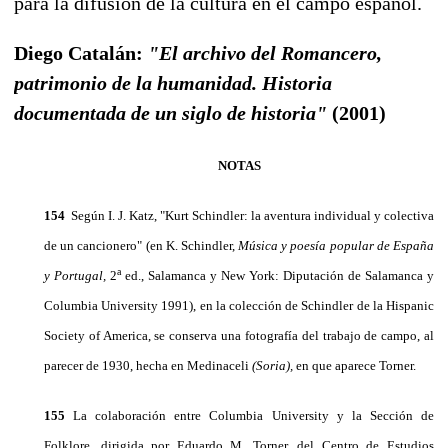
para la difusión de la cultura en el campo español.
Diego Catalán:
"El archivo del Romancero,
patrimonio de la humanidad. Historia
documentada de un siglo de historia"
(2001)
NOTAS
154
Según I. J. Katz, "Kurt Schindler: la aventura individual y colectiva
de un cancionero" (en K. Schindler,
Música y poesía popular de España
a
y Portu­gal,
2
ed., Salamanca y New York: Diputación de Salamanca y
Columbia University 1991), en la co­lección de Schindler de la Hispanic
Society of Ame­rica, se conserva una fotografía del trabajo de campo, al
parecer de 1930, hecha en Medinaceli
(Soria),
en que aparece Torner.
155
La colaboración entre Columbia University y la Sección de
Folklore, dirigida por Eduardo M. Torner, del Centro de Estudios