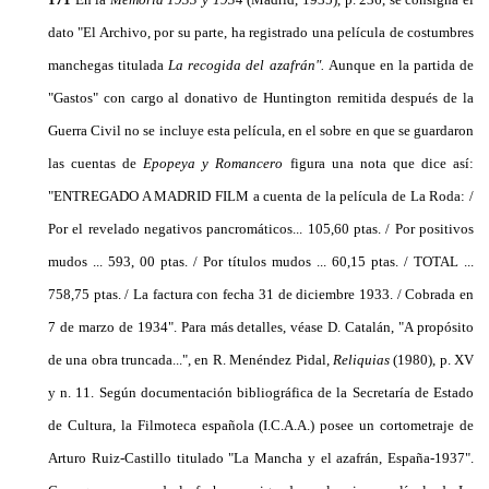
dato "El Archivo, por su parte, ha registrado una película de costumbres
manchegas ti­tulada
La recogida del azafrán".
Aunque en la partida de
"Gastos" con cargo al donativo de Huntington re­mitida después de la
Guerra Civil no se incluye esta película, en el sobre en que se guardaron
las cuentas de
Epopeya y Romancero
figura una nota que dice así:
"ENTREGADO A MADRID FILM a cuenta de la película de La Roda: /
Por el revelado negativos pancromáticos... 105,60 ptas. / Por positivos
mudos ... 593, 00 ptas. / Por títulos mudos ... 60,15 ptas. / TOTAL ...
758,75 ptas. / La factura con fecha 31 de diciembre 1933. / Cobrada en
7 de marzo de 1934". Para más detalles, véase D. Catalán, "A propósito
de una obra truncada...", en R. Menéndez Pidal,
Reliquias
(1980), p. XV
y n. 11. Según documentación biblio­gráfica de la Secretaría de Estado
de Cultura, la Fil­moteca española (I.C.A.A.) posee un cortometraje de
Arturo Ruiz-Castillo titulado "La Mancha y el aza­frán, España-1937".