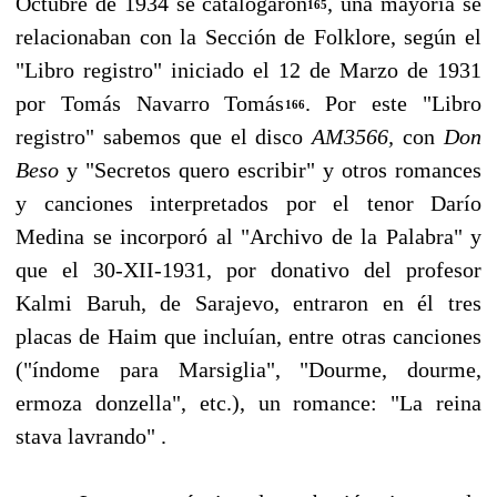
Octubre de 1934 se ca­talogaron
, una mayoría se
165
relacionaban con la Sección de Folklore, según el
"Libro registro" iniciado el 12 de Marzo de 1931
por Tomás Navarro Tomás
. Por este "Libro
166
registro" sabe­mos que el disco
AM3566,
con
Don
Beso
y "Secretos quero escribir" y otros romances
y canciones interpretados por el tenor Darío
Medina se incorporó al "Archivo de la Palabra" y
que el 30-XII-1931, por donativo del profesor
Kalmi Baruh, de Sarajevo, entraron en él tres
placas de Haim que incluían, entre otras canciones
("índome para Marsiglia", "Dourme, dourme,
ermoza donzella", etc.), un romance: "La reina
stava lavrando" .