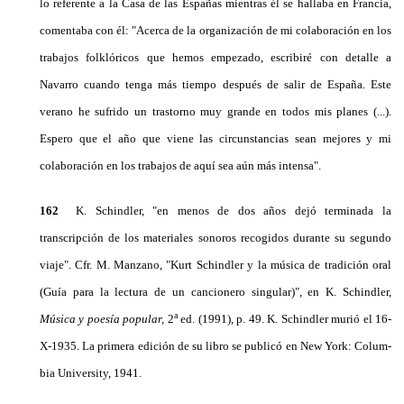
lo referente a la Casa de las Españas mientras él se hallaba en Francia,
comentaba con él: "Acerca de la organización de mi colaboración en los
trabajos folk­lóricos que hemos empezado, escribiré con detalle a
Navarro cuando tenga más tiempo después de salir de España. Este
verano he sufrido un trastorno muy grande en todos mis planes (...).
Espero que el año que viene las circunstancias sean mejores y mi
colaboración en los trabajos de aquí sea aún más intensa".
162
K. Schindler, "en menos de dos años dejó ter­minada la
transcripción de los materiales sonoros re­cogidos durante su segundo
viaje". Cfr. M. Manza­no, "Kurt Schindler y la música de tradición oral
(Guía para la lectura de un cancionero singular)", en K. Schindler,
a
Música y poesía popular,
2
ed. (1991), p. 49. K. Schindler murió el 16-
X-1935. La primera edición de su libro se publicó en New York: Colum­
bia University, 1941.