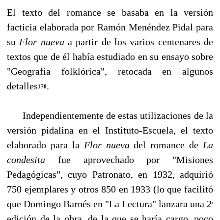
El texto del romance se basaba en la versión
facticia elaborada por Ramón Menéndez Pidal para
su
Flor nueva
a partir de los varios centenares de
textos que de él había estudiado en su ensayo sobre
"Geografía folklórica", retocada en algunos
detalles
.
178
Independientemente de estas utilizaciones de la
versión pidalina en el Instituto-Escuela, el texto
elaborado para la
Flor nueva
del romance de
La
condesita
fue aprovechado por "Mi­siones
Pedagógicas", cuyo Patronato, en 1932, adquirió
750 ejemplares y otros 850 en 1933 (lo que facilitó
que Domingo Barnés en "La Lectura" lanzara una 2
ª
edición de la obra, de la que se haría cargo, poco