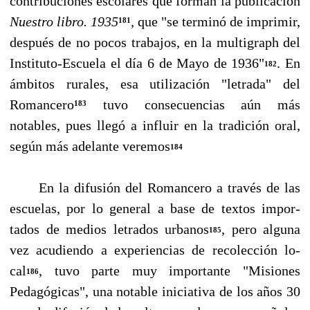
contribuciones escolares que forman la publicación
Nuestro libro. 1935
,
que "se terminó de imprimir,
181
después de no pocos trabajos, en la multigraph del
Instituto-Escuela el día 6 de Mayo de 1936"
. En
182
ámbitos rurales, esa utilización "letrada" del
Romancero
tuvo consecuencias aún más
183
notables, pues llegó a influir en la tradición oral,
según más ade­lante veremos
184
En la difusión del Romancero a través de las
escuelas, por lo general a base de textos impor­
tados de medios letrados urbanos
, pero alguna
185
vez acudiendo a experiencias de recolección lo­
cal
, tuvo parte muy importante "Misiones
186
Pedagógicas", una notable iniciativa de los años 30