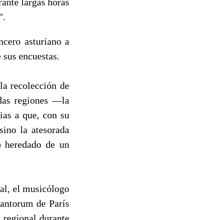
ante largas horas
".
ncero asturiano a
 sus encuestas.
a recolección de
adas regiones —la
ias a que, con su
sino la atesorada
co heredado de un
l, el musicólogo
Cantorum de París
 regional durante