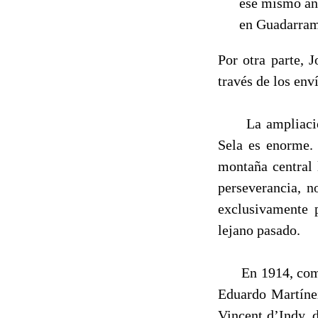
ese mismo año
en Guadarrama
Por otra parte, 
través de los env
La ampliación t
Sela es enorme. 
montaña central 
perseverancia, n
exclusivamente p
lejano pasado.
En 1914, como c
Eduar­do Martíne
Vincent d’Indy, 