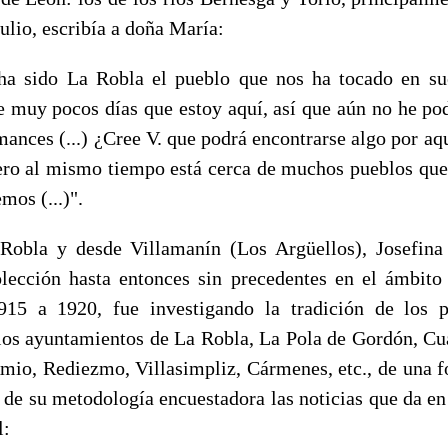
Julio, escribía a doña María:
sido La Robla el pueblo que nos ha tocado en sue
 muy pocos días que estoy aquí, así que aún no he po
mances (...) ¿Cree V. que podrá encontrarse algo por aq
pero al mismo tiempo está cerca de muchos pueblos que
mos (...)".
 y desde Villamanín (Los Argüellos), Josefina S
lección hasta entonces sin precedentes en el ámbito
915 a 1920, fue investigando la tradición de los 
 los ayuntamientos de La Robla, La Pola de Gordón, Cua
mio, Rediezmo, Villasimpliz, Cármenes, etc., de una f
 de su metodología encuestadora las noticias que da en 
l: