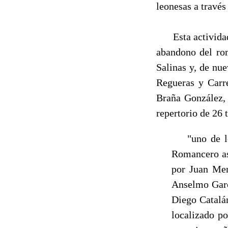
leonesas a través
Esta actividad d
aban­dono del ro
Salinas y, de nue
Regueras y Carre
Braña González, 
repertorio de 26 t
"uno de los 
Romancero ast
por Juan Men
Anselmo Garcí
Diego Catalán
localizado p