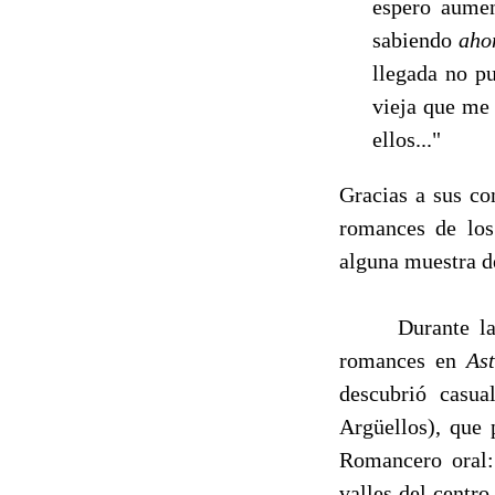
espero aumen
sabiendo
aho
llegada no p
vieja que me
ellos..."
Gracias a sus co
roman­ces de los
alguna muestra d
Durante las Na
romances en
As
descubrió casu
Argüellos), que 
Romancero oral: 
valles del centro