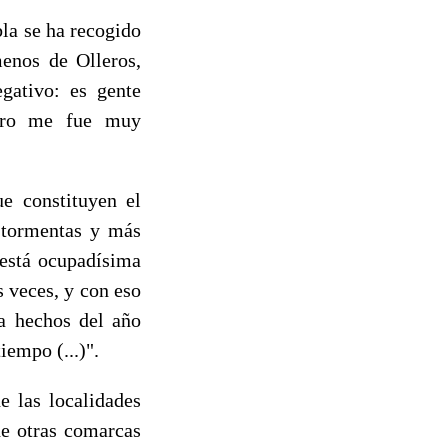
la se ha recogido
enos de Olleros,
egativo: es gente
stro me fue muy
e constituyen el
 tormentas y más
 está ocupadísima
s veces, y con eso
ya hechos del año
iempo (...)".
 las localidades
de otras comarcas