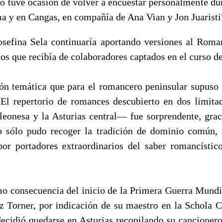
 tuve ocasión de volver a encuestar personalmente dur
 y en Cangas, en compañía de Ana Vian y Jon Juaristi
Josefina Sela continuaría aportando versiones al Roma
íos que recibía de colaboradores captados en el curso de
emática que para el romancero peninsular supuso l
El repertorio de romances descubierto en dos limit
leonesa y la Asturias central— fue sorprendente, grac
o sólo pudo recoger la tradición de dominio común, 
or portadores extraordinarios del saber romancísti
onsecuencia del inicio de la Primera Guerra Mundia
z Torner, por indicación de su maestro en la Schola 
decidió quedarse en Asturias recopilando su cancionero