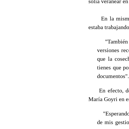
solía veranear en
En la mism
estaba traba­jand
"También con
versiones rec
que la cosech
tienes que po
documentos".
En efecto, desd
María Goyri en e
"Esperando t
de mis gestio