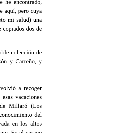
e he encontrado,
de aquí, pero cuya
eto mi salud) una
 copiados dos de
able colección de
ozón y Carreño, y
olvió a recoger
 esas vacaciones
de Millaró (Los
 conocimiento del
vada en los altos
ente. En el verano