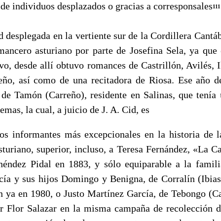
 de individuos desplazados o gracias a corresponsales
111
esplegada en la vertiente sur de la Cordillera Cantáb
mancero asturiano por parte de Josefina Sela, ya que
vo, desde allí obtuvo romances de Castrillón, Avilés, I
ño, así como de una recitadora de Riosa. Ese año d
de Tamón (Ca­rreño), residente en Salinas, que tenía 
emas, la cual, a juicio de J. A. Cid, es
informantes más excepcionales en la historia de la
uriano, superior, incluso, a Teresa Fernández, «La Ca
éndez Pidal en 1883, y sólo equiparable a la famili
a y sus hijos Do­mingo y Benigna, de Corralín (Ibias
 ya en 1980, o Justo Mar­tínez García, de Tebongo (C
or Flor Salazar en la misma cam­paña de recolección 