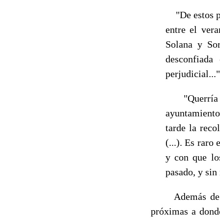
"De estos pu
entre el ver
Solana y Sor
desconfiada
perjudicial..."
"Querría ha
ayuntamien­t
tarde la reco
(...). Es raro
y con que lo
pasado, y sin
Además de recog
próximas a donde