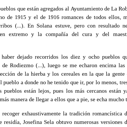
eblos que están agregados al Ayuntamiento de La Rob
ano de 1915 y el de 1916 romances de todos ellos, m
ribos (...). En Solana estuve, pero con resultado n
 en extremo y la com­pañía del cura y del mae
ber dejado recorridos los diez y ocho pueblos qu
o de Rodiezmo (...), luego se me echaron encima las
lección de la hierba y los cereales en la que la gente
 el pueblo a donde no he tenido que ir, por lo menos, tre
s pueblos están lejos, pues los más cercanos están 
 más manera de llegar a ellos que a pie, se echa mucho t
er exhaustivamente la tradición romancística de
 residía, Josefina Sela obtuvo numerosas versiones 