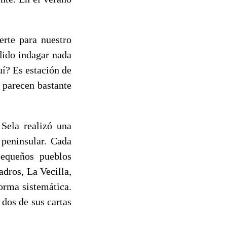
rte para nuestro
dido indagar nada
uí? Es estación de
 parecen bastante
ela realizó una
 peninsular. Cada
pequeños pueblos
dros, La Vecilla,
orma sistemática.
dos de sus cartas