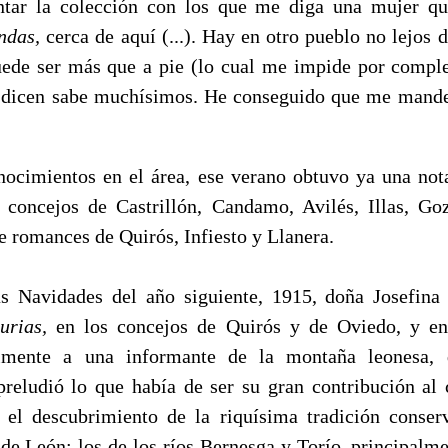
tar la colección con los que me diga una mujer qu
ndas,
cerca de aquí (...). Hay en otro pueblo no lejos 
uede ser más que a pie (lo cual me impide por compl
 dicen sabe muchísimos. He con­seguido que me mande
nocimientos en el área, ese verano obtuvo ya una not
 concejos de Castrillón, Candamo, Avilés, Illas, G
e romances de Quirós, Infiesto y Llanera.
vidades del año siguiente, 1915, doña Josefina v
turias,
en los concejos de Quirós y de Oviedo, y en
almente a una informante de la montaña leonesa, 
preludió lo que había de ser su gran contribución al
el descubrimiento de la ri­quísima tradición conser
 de León: los de los ríos Bernesga y Torío, principalm