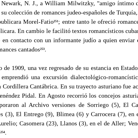
n Newark, N. J., a William Milwitzky, "amigo íntimo 
e su colección de romances judeo-españoles de Turquía
pu­blicara Morel-Fatio
; entre tanto le ofreció romance
251
licara. En cambio le facilitó textos romancísticos cub
 en contacto con un informante judío a quien enviar 
omances cantados
.
253
 1909, una vez regresado de su estancia en Estad
 emprendió una excursión dialectológico-romancístic
la Cordillera Cantábrica. En su trayecto asturiano fue 
néndez Pidal. En Agosto recorrió los concejos asturi
poraron al Archivo versiones de Sorriego (5), El C
s (3), El Entrego (9), Blimea (6) y Carrocera (7), en 
urelio; Casomera (23), Llanos (3), en el de Aller; Ve
o
.
254