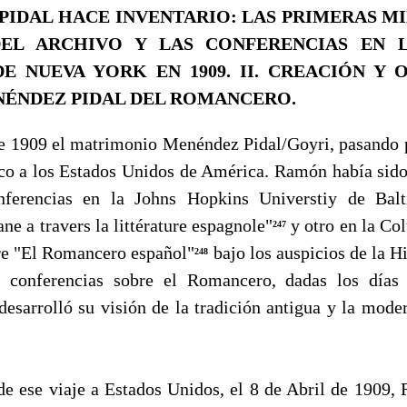
 PIDAL HACE INVENTARIO: LAS PRIMERAS MI
DEL ARCHIVO Y LAS CONFERENCIAS EN 
DE NUEVA YORK EN 1909.
II. CREACIÓN Y 
ÉNDEZ PIDAL DEL ROMANCERO.
909 el matrimonio Menéndez Pidal/Goyri, pasando po
tico a los Estados Unidos de América. Ramón había sido
nferencias en la Johns Hopkins Universtiy de Bal
ane a travers la littérature espagnole"
y otro en la Co
247
e "El Ro­mancero español"
bajo los auspicios de la H
248
 conferencias sobre el Romancero, dadas los días
esarrolló su visión de la tra­dición antigua y la mod
ese viaje a Estados Unidos, el 8 de Abril de 1909