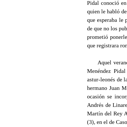
Pidal co­noció e
quien le habló d
que esperaba le 
de que no los pub
prometió ponerle
que registrara r
Aquel verano de
Menén­dez Pidal
astur-leonés de 
hermano Juan Me­
ocasión se incor
Andrés de Linare
Martín del Rey A
(3), en el de Cas