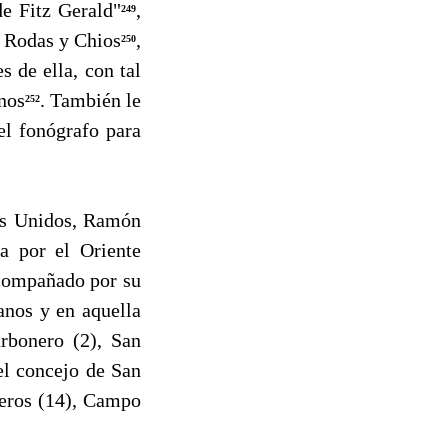
de Fitz Gerald"
,
249
, Rodas y Chios
,
250
s de ella, con tal
anos
. También le
252
el fonógrafo para
os Unidos, Ramón
a por el Oriente
acompañado por su
anos y en aquella
arbonero (2), San
el concejo de San
neros (14), Campo