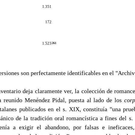
1.351
172
1.523
261
iones son perfectamente identificables en el "Archiv
ntario deja claramente ver, la colección de romance
a reunido Menéndez Pidal, puesta al lado de los
cor
­talanes publicados en el s. XIX, constituía "una prueb
pánico de la tradición oral romancística a fines del s.
nía a exigir el aban­dono, por falsas e ineficaces,