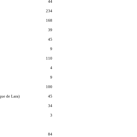
44
234
168
39
45
9
110
4
9
100
que de Lara)
45
34
3
84