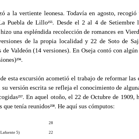
 la vertiente leonesa. Todavía en agosto, recogió 
La Puebla de Lillo
. Desde el 2 al 4 de Setiembre 
255
hizo una espléndida recolección de romances en Vierd
versiones de la propia localidad y 22 de Soto de Sa
 de Valdeón (14 versiones). En Oseja contó con algún
siones)
.
256
esta excursión acometió el trabajo de reformar las 
 su versión escrita se refleja el conocimiento de algun
­cogidas
. En aquel otoño, el 22 de Octubre de 1909, h
257
os que tenía reunidos
. He aquí sus cómputos:
258
28
 Lafuente 5)
22