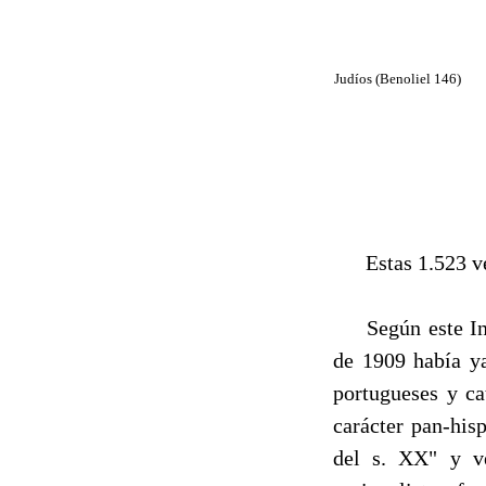
Judíos (Benoliel 146)
Estas 1.523 vers
Según este Inve
de 1909 había y
portugueses y ca
carácter pan-his
del s. XX" y ve