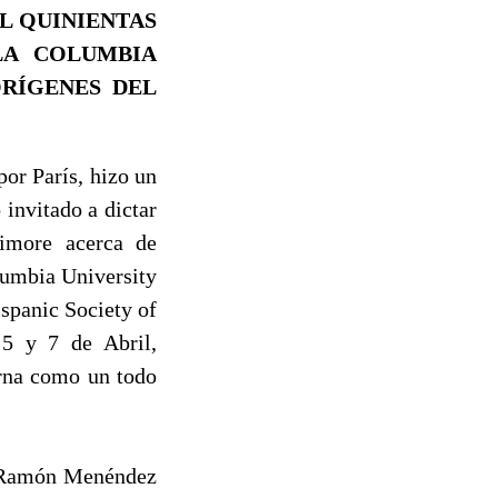
L QUINIENTAS
LA COLUMBIA
ORÍGENES DEL
r París, hizo un
 invitado a dictar
timore acerca de
lumbia University
ispanic Society of
 5 y 7 de Abril,
erna como un todo
, Ramón Menéndez