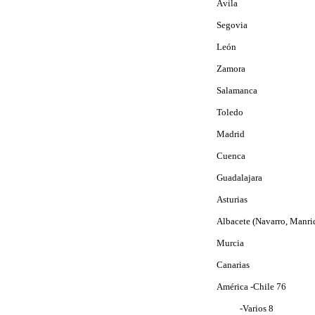
Ávila
Segovia
León
Zamora
Salamanca
Toledo
Madrid
Cuenca
Guadalajara
Asturias
Albacete (Navarro, Manri
Murcia
Canarias
América -
Chile 76
-Varios
8