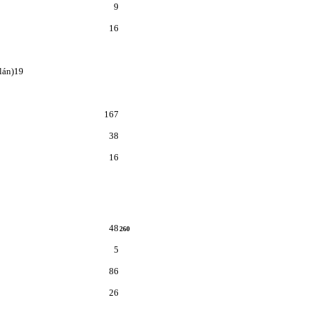
9
16
lán)
19
167
38
16
48
260
5
86
26