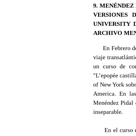
9. MENÉNDEZ
VERSIONES 
UNIVERSITY 
ARCHIVO MEN
En Febrero de 1
via­je transatlán
un cur­so de co
"L’epopée castill
of New York sobr
America. En las
Menéndez Pidal d
inseparable.
En el curso de 