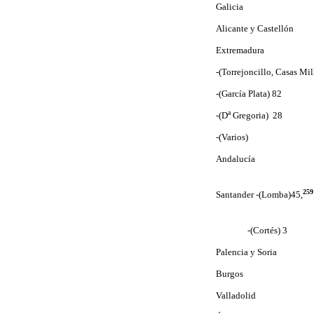
Galicia
Alicante y Castellón
Extremadura
-(Torrejoncillo, Casas Mil
-(García Plata) 82
a
-(D
Gregoria) 28
-(Varios)
Andalucía
259
Santander -(Lomba)
45,
-(Cortés) 3
Palencia y Soria
Burgos
Valladolid