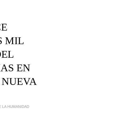
CE
S MIL
DEL
AS EN
 NUEVA
E LA HUMANIDAD