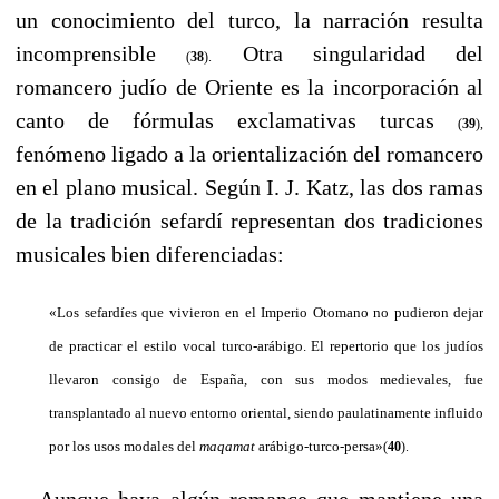
un conocimiento del turco, la narración resulta
incomprensible
Otra singularidad del
(
38
).
romancero judío de Oriente es la incorporación al
canto de fórmulas exclamativas turcas
(
39
),
fenómeno ligado a la orientalización del romancero
en el plano musical. Según I. J. Katz, las dos ramas
de la tradición sefardí representan dos tradiciones
musicales bien diferenciadas:
«Los sefardíes que vivieron en el Imperio Otomano no pudieron dejar
de practicar el estilo vocal turco-arábigo. El repertorio que los judíos
llevaron consigo de España, con sus modos medievales, fue
transplantado al nuevo entorno oriental, siendo paulatinamente influido
por los usos modales del
maqamat
arábigo-turco-persa»
(
40
).
---
Aunque haya algún romance que mantiene una