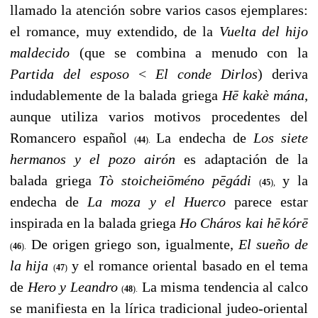
llamado la atención sobre varios casos ejemplares:
el romance, muy extendido, de la
Vuelta del hijo
maldecido
(que se combina a menudo con la
Partida del esposo
<
El conde Dirlos
) deriva
indudablemente de la balada griega
H
ē
kakè mána
,
aunque utiliza varios motivos procedentes del
Romancero español
La endecha de
Los siete
(
44
).
hermanos y el pozo airón
es adaptación de la
balada griega
Tò stoichei
ō
méno p
ē
gádi
y la
(
45
),
endecha de
La moza y el Huerco
parece estar
inspirada en la balada griega
Ho Cháros kai h
ē
kór
ē
De origen griego son, igualmente,
El sueño de
(
46
).
la hija
y el romance oriental basado en el tema
(
47
)
de
Hero y Leandro
La misma tendencia al calco
(
48
).
se manifiesta en la lírica tradicional judeo-oriental