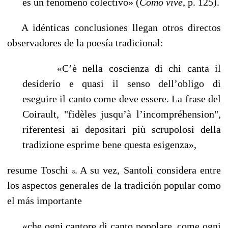
es un fenómeno colectivo» (
Cómo vive
, p. 125).
----
A idénticas conclusiones llegan otros directos
observadores de la poesía tradicional:
«C’è nella coscienza di chi canta il
desiderio e quasi il senso dell’obligo di
eseguire il canto come deve essere. La frase del
Coirault, "fidèles jusqu’à l’incompréhension",
riferentesi ai depositari più scrupolosi della
tradizione esprime bene questa esigenza»,
resume Toschi
.
A su vez, Santoli considera entre
8
los aspectos generales de la tradición popular como
el más importante
«che ogni cantore di canto popolare, come ogni