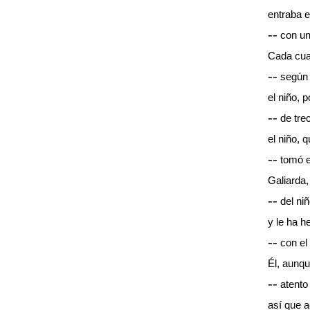
entraba e
--
con un
Cada cua
--
según 
el niño, 
--
de tre
el niño, 
--
tomó e
Galiarda,
--
del ni
y le ha h
--
con el
Él, aunq
--
atento 
así que a