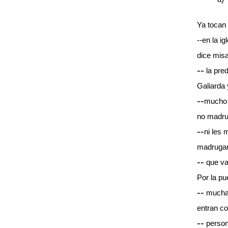
Ya tocan
--en la i
dice misa
--
la pred
Galiarda 
--
mucho 
no madru
--
ni les 
madrugan
--
que va
Por la pu
--
mucha 
entran c
--
person