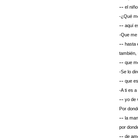
--
el niño
-¿Qué me
--
aquí e
-Que me l
--
hasta e
también, 
--
que me
-Se lo dir
--
que es
-A ti es a
--
yo de 
Por donde
--
la mano
por donde
--
de amo