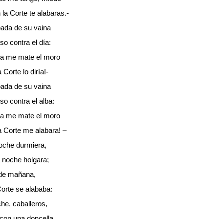
la Corte te alabaras.-
ada de su vaina
so contra el día:
ta me mate el moro
 Corte lo diría!-
ada de su vaina
so contra el alba:
ta me mate el moro
a Corte me alabara! –
noche durmiera,
 noche holgara;
 de mañana,
orte se alababa:
he, caballeros,
con una doncella