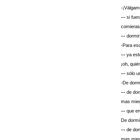
-¡Válgam
--
si fuer
comieras
--
dormirí
-Para eso
--
ya est
¡oh, quié
--
sólo un
-De dormi
--
de dorm
mas mied
--
que en 
De dormir
--
de dorm
mas mied