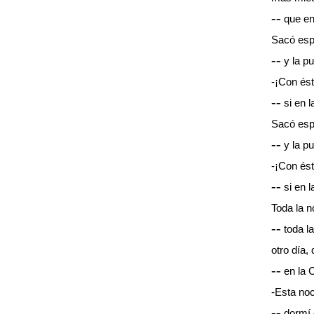
--
que en 
Sacó esp
--
y la pu
-¡Con és
--
si en la
Sacó esp
--
y la pu
-¡Con és
--
si en l
Toda la 
--
toda la
otro día,
--
en la C
-Esta noc
--
dormí 