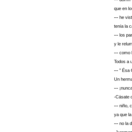
que en lo
--
he vist
tenía la 
--
los pa
y le relu
--
como la
Todos a u
--
” Ésa G
Un herman
--
¡nunca 
-Cásate c
--
niño, c
ya que la
--
no la d