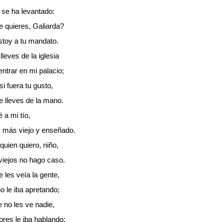
 se ha levantado:
 quieres, Galiarda?
stoy a tu mandato.
leves de la iglesia
ntrar en mi palacio;
si fuera tu gusto,
 lleves de la mano.
é a mi tío,
 más viejo y enseñado.
 quien quiero, niño,
viejos no hago caso.
 les veía la gente,
 le iba apretando;
 no les ve nadie,
res le iba hablando: