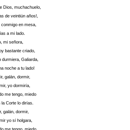
e Dios, muchachuelo,
as de veintiún años!,
 conmigo en mesa,
as a mi lado.
, mi señora,
oy bastante criado,
n durmiera, Galiarda,
a noche a tu lado!
r, galán, dormir,
ir, yo dormiría,
o me tengo, miedo
la Corte lo dirías.
, galán, dormir,
ir yo sí holgara,
o me tengo, miedo