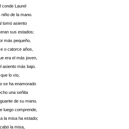
l conde Laurel
 niño de la mano.
l tomó asiento
eran sus estados;
por más pequeño,
ce o catorce años,
que era el más joven,
l asiento más bajo.
 que lo vio,
ño se ha enamorado
echo una señita
 guante de su mano.
ue luego comprende,
a la misa ha estado;
cabó la misa,